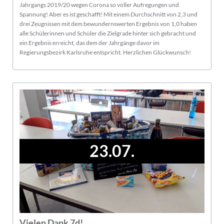
Jahrgangs 2019/20 wegen Corona so voller Aufregungen und
Spannung! Aber es ist geschafft! Mit einem Durchschnitt von 2,3 und
drei Zeugnissen mit dem bewundernswerten Ergebnis von 1,0 haben
alle Schülerinnen und Schüler die Zielgrade hinter sich gebracht und
ein Ergebnis erreicht, das dem der Jahrgänge davor im
Regierungsbezirk Karlsruhe entspricht. Herzlichen Glückwunsch!
23.07.
Vielen Dank 7d!