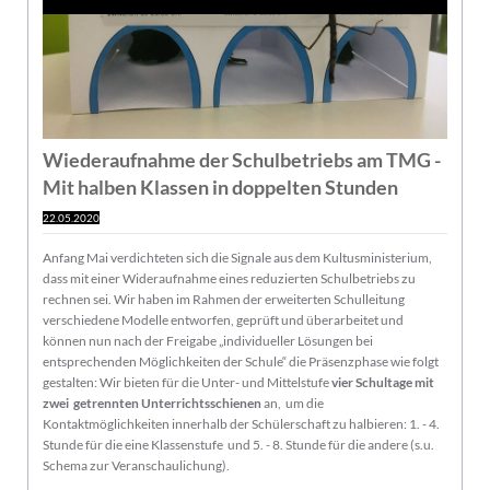
Wiederaufnahme der Schulbetriebs am TMG -
Mit halben Klassen in doppelten Stunden
22.05.2020
Anfang Mai verdichteten sich die Signale aus dem Kultusministerium,
dass mit einer Wideraufnahme eines reduzierten Schulbetriebs zu
rechnen sei. Wir haben im Rahmen der erweiterten Schulleitung
verschiedene Modelle entworfen, geprüft und überarbeitet und
können nun nach der Freigabe „individueller Lösungen bei
entsprechenden Möglichkeiten der Schule“ die Präsenzphase wie folgt
gestalten: Wir bieten für die Unter- und Mittelstufe
vier Schultage mit
zwei getrennten Unterrichtsschienen
an, um die
Kontaktmöglichkeiten innerhalb der Schülerschaft zu halbieren: 1. - 4.
Stunde für die eine Klassenstufe und 5. - 8. Stunde für die andere (s.u.
Schema zur Veranschaulichung).