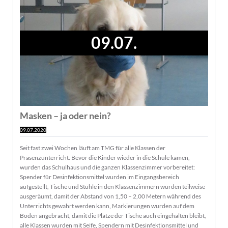
09.07.
Masken – ja oder nein?
09.07.2020
Seit fast zwei Wochen läuft am TMG für alle Klassen der
Präsenzunterricht. Bevor die Kinder wieder in die Schule kamen,
wurden das Schulhaus und die ganzen Klassenzimmer vorbereitet:
Spender für Desinfektionsmittel wurden im Eingangsbereich
aufgestellt, Tische und Stühle in den Klassenzimmern wurden teilweise
ausgeräumt, damit der Abstand von 1,50 – 2,00 Metern während des
Unterrichts gewahrt werden kann, Markierungen wurden auf dem
Boden angebracht, damit die Plätze der Tische auch eingehalten bleibt,
alle Klassen wurden mit Seife, Spendern mit Desinfektionsmittel und