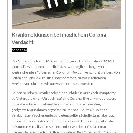
Krankmeldungen bei möglichem Corona-
Verdacht
06.05.2020
Der Schulbetrieb am TMG läuft seit Beginn des Schuljahrs 2020/21
„normal“. Wir hoffen natürlich, dass wir möglichst lange von
weitreichenden Folgen einer Corona-Infektion verschont bleiben. Von
Seiten der Schule wird alles unternommen, dass die geltenden
Hygienevorschriften wirkungsvoll umgesetzt werden.
Sollten bei einem Schüler oder einer Schülerin Krankheitssymptome
auftreten, die einen Verdacht auf eine Corona-Erkrankung zulassen,
muss die Schule umgehend telefonisch informiert werden, um
geeignete Maßnahmen ergreifen zu können. Sollte ein solcher
Verdacht am Wochenende auftreten, sollten Schulleitung, aber auch
die in der Klasse unterrichtenden Lehrer und Lehrerinnen über die
bekannten E-Mail-Adressen informiert werden. Dies ist um so
dringender erforderlich, falls ein positiver Test für einen Schüler oder