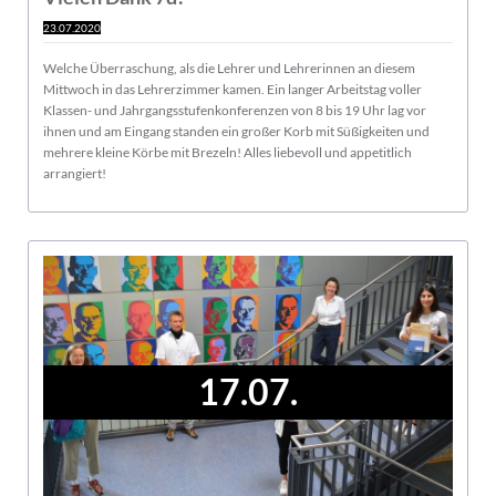
23.07.2020
Welche Überraschung, als die Lehrer und Lehrerinnen an diesem
Mittwoch in das Lehrerzimmer kamen. Ein langer Arbeitstag voller
Klassen- und Jahrgangsstufenkonferenzen von 8 bis 19 Uhr lag vor
ihnen und am Eingang standen ein großer Korb mit Süßigkeiten und
mehrere kleine Körbe mit Brezeln! Alles liebevoll und appetitlich
arrangiert!
17.07.