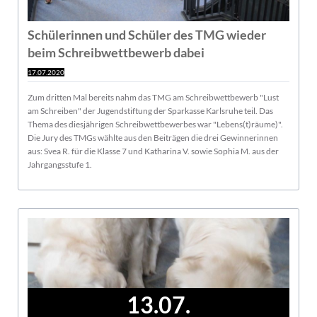
Schülerinnen und Schüler des TMG wieder
beim Schreibwettbewerb dabei
17.07.2020
Zum dritten Mal bereits nahm das TMG am Schreibwettbewerb "Lust
am Schreiben" der Jugendstiftung der Sparkasse Karlsruhe teil. Das
Thema des diesjährigen Schreibwettbewerbes war "Lebens(t)räume)".
Die Jury des TMGs wählte aus den Beiträgen die drei Gewinnerinnen
aus: Svea R. für die Klasse 7 und Katharina V. sowie Sophia M. aus der
Jahrgangsstufe 1.
13.07.