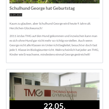
Schulhund George hat Geburtstag
26.05.2020
Kaum zu glauben, aber Schulhund George wird heute 9 Jahre alt.
Herzlichen Glückwunsch!
2011 ist das TMG auf den Hund gekommen und inzwischen kann man
es sich ohne Hund gar nicht mehr so richtig vorstellen. Auch wenn
George nicht alle Klassen im Unterricht begleitet, besucht er doch fast
jede 5. Klasse im Biologieunterricht. Wahrscheinlich hat jeder am TMG,
Kinder wie Erwachsene, mindestens einmal George gestreichelt!
22.05.