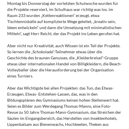
Montag bis Donnerstag der vorletzten Schulwoche wurden für
die Projekte reserviert, im Schulhaus war richtig was los. im
Raum 233 wurden „Kettenreaktionen“ erzeugt, etwa
Tischtennisbälle auf komplizierte Wege geleitet, „kreativ sein,
Ideen entwickeln“ und dann die Umsetzung mit minimalistischen
Mitteln“, sagt Herr Reichl, der das Projekt ins Leben gerufen hat.
Aber nicht nur Kreativität, auch Wissen ist ein Teil der Projekte.
So lernen die „Schokolade“-Teilnehmer etwas über die
Geschichte des braunen Genusses, die „Kleiderkreisel“-Gruppe
etwas über internationalen Handel von Billigkleidern, die Beach-
Volleyballer über die Herausforderung bei der Organisation
eines Turniers.
Aber das Wichtigste bei allen Projekten: das Tun, das Etwas-
Erzeugen, Etwas- Entstehen-Lassen, das, was in den
Bildungsplänen des Gymnasiums keinen hohen Stellenwert hat.
Seien es Bilder zum Werdegang Thomas-Manns, eine Foto-
Revue zu 50 Jahre Thomas-Mann-Gymnasium, das Streichen der
Säulen im Eingangsbereich, das Herstellen von Insektenhotels,
Lippenbalsam aus Bienenwachs, Hochbeeten, Theken aus