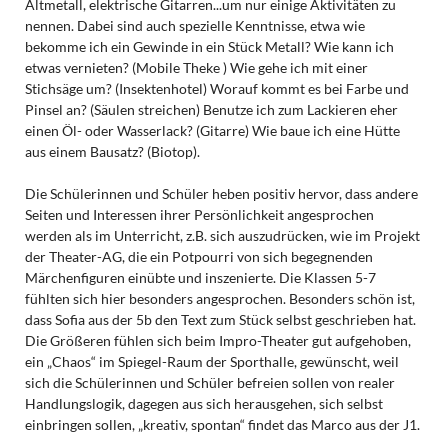
Altmetall, elektrische Gitarren...um nur einige Aktivitäten zu
nennen. Dabei sind auch spezielle Kenntnisse, etwa wie
bekomme ich ein Gewinde in ein Stück Metall? Wie kann ich
etwas vernieten? (Mobile Theke ) Wie gehe ich mit einer
Stichsäge um? (Insektenhotel) Worauf kommt es bei Farbe und
Pinsel an? (Säulen streichen) Benutze ich zum Lackieren eher
einen Öl- oder Wasserlack? (Gitarre) Wie baue ich eine Hütte
aus einem Bausatz? (Biotop).
Die Schülerinnen und Schüler heben positiv hervor, dass andere
Seiten und Interessen ihrer Persönlichkeit angesprochen
werden als im Unterricht, z.B. sich auszudrücken, wie im Projekt
der Theater-AG, die ein Potpourri von sich begegnenden
Märchenfiguren einübte und inszenierte. Die Klassen 5-7
fühlten sich hier besonders angesprochen. Besonders schön ist,
dass Sofia aus der 5b den Text zum Stück selbst geschrieben hat.
Die Größeren fühlen sich beim Impro-Theater gut aufgehoben,
ein „Chaos“ im Spiegel-Raum der Sporthalle, gewünscht, weil
sich die Schülerinnen und Schüler befreien sollen von realer
Handlungslogik, dagegen aus sich herausgehen, sich selbst
einbringen sollen, „kreativ, spontan“ findet das Marco aus der J1.