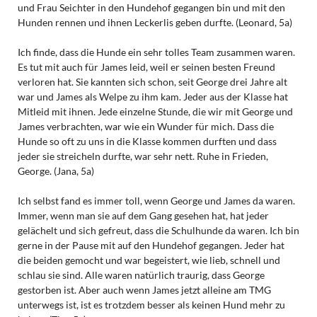
und Frau Seichter in den Hundehof gegangen bin und mit den
Hunden rennen und ihnen Leckerlis geben durfte. (Leonard, 5a)
Ich finde, dass die Hunde ein sehr tolles Team zusammen waren.
Es tut mit auch für James leid, weil er seinen besten Freund
verloren hat. Sie kannten sich schon, seit George drei Jahre alt
war und James als Welpe zu ihm kam. Jeder aus der Klasse hat
Mitleid mit ihnen. Jede einzelne Stunde, die wir mit George und
James verbrachten, war wie ein Wunder für mich. Dass die
Hunde so oft zu uns in die Klasse kommen durften und dass
jeder sie streicheln durfte, war sehr nett. Ruhe in Frieden,
George. (Jana, 5a)
Ich selbst fand es immer toll, wenn George und James da waren.
Immer, wenn man sie auf dem Gang gesehen hat, hat jeder
gelächelt und sich gefreut, dass die Schulhunde da waren. Ich bin
gerne in der Pause mit auf den Hundehof gegangen. Jeder hat
die beiden gemocht und war begeistert, wie lieb, schnell und
schlau sie sind. Alle waren natürlich traurig, dass George
gestorben ist. Aber auch wenn James jetzt alleine am TMG
unterwegs ist, ist es trotzdem besser als keinen Hund mehr zu