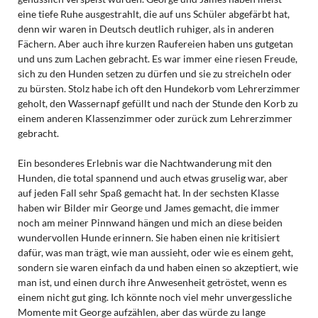
eine tiefe Ruhe ausgestrahlt, die auf uns Schüler abgefärbt hat,
denn wir waren in Deutsch deutlich ruhiger, als in anderen
Fächern. Aber auch ihre kurzen Raufereien haben uns gutgetan
und uns zum Lachen gebracht. Es war immer eine riesen Freude,
sich zu den Hunden setzen zu dürfen und sie zu streicheln oder
zu bürsten. Stolz habe ich oft den Hundekorb vom Lehrerzimmer
geholt, den Wassernapf gefüllt und nach der Stunde den Korb zu
einem anderen Klassenzimmer oder zurück zum Lehrerzimmer
gebracht.
Ein besonderes Erlebnis war die Nachtwanderung mit den
Hunden, die total spannend und auch etwas gruselig war, aber
auf jeden Fall sehr Spaß gemacht hat. In der sechsten Klasse
haben wir Bilder mir George und James gemacht, die immer
noch am meiner Pinnwand hängen und mich an diese beiden
wundervollen Hunde erinnern. Sie haben einen nie kritisiert
dafür, was man trägt, wie man aussieht, oder wie es einem geht,
sondern sie waren einfach da und haben einen so akzeptiert, wie
man ist, und einen durch ihre Anwesenheit getröstet, wenn es
einem nicht gut ging. Ich könnte noch viel mehr unvergessliche
Momente mit George aufzählen, aber das würde zu lange