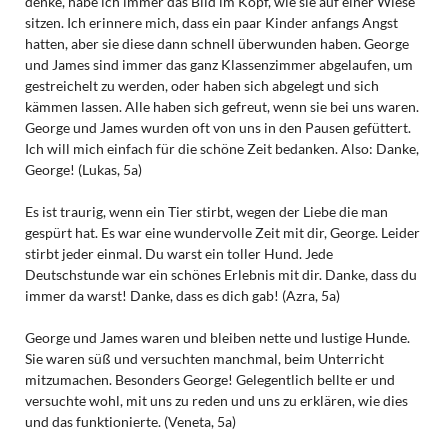
denke, habe ich immer das Bild im Kopf, wie sie auf einer Wiese
sitzen. Ich erinnere mich, dass ein paar Kinder anfangs Angst
hatten, aber sie diese dann schnell überwunden haben. George
und James sind immer das ganz Klassenzimmer abgelaufen, um
gestreichelt zu werden, oder haben sich abgelegt und sich
kämmen lassen. Alle haben sich gefreut, wenn sie bei uns waren.
George und James wurden oft von uns in den Pausen gefüttert.
Ich will mich einfach für die schöne Zeit bedanken. Also: Danke,
George! (Lukas, 5a)
Es ist traurig, wenn ein Tier stirbt, wegen der Liebe die man
gespürt hat. Es war eine wundervolle Zeit mit dir, George. Leider
stirbt jeder einmal. Du warst ein toller Hund. Jede
Deutschstunde war ein schönes Erlebnis mit dir. Danke, dass du
immer da warst! Danke, dass es dich gab! (Azra, 5a)
George und James waren und bleiben nette und lustige Hunde.
Sie waren süß und versuchten manchmal, beim Unterricht
mitzumachen. Besonders George! Gelegentlich bellte er und
versuchte wohl, mit uns zu reden und uns zu erklären, wie dies
und das funktionierte. (Veneta, 5a)