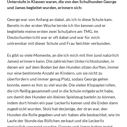
Unterstufe in Klassen waren, die von den Schulhunden George
und James begleitet wurden, erinnern sich:
George war von Anfang an dabei, als ich in diese Schule kam.
Bereits in der ersten Woche lernte ich ihn kennen und er
begleitete meine ersten zwei Schuljahre am TMG. Im
Deutschunterricht war er oft dabei und war für mich
untrennbar mit dieser Schule und Frau Seichter verbunden.
Es gibt so viele Momente, an die ich mich mit ihm (und natürlich
James) erinnern kann. Die zahlreichen Unterrichtsstunden, in
denen wir auf dem Boden bei den Hunden sitzen durften, immer
nur eine bestimmte Anzahl an Kindern, um sie nicht zu
überfordern und immer genug Platz, sodass George gehen
konnte, wenn es ihm zu viel wurde. Die vielen Klopapierrollen,
die ich fleißig gesammelt und in die Schule mitgebracht habe,
um damit den Hunden ein kleines Spielzeug basteln zu können,
indem dort hinein ein paar Leckerlis kamen und die Enden dann
zugedrückt wurden. Stolz hat derjenige, der dran war, den
Hunden die Rolle gegeben und wir haben alle beobachtet, wie im
Laufe der Stunde das Röllchen zerkaut und die Leckerlis
genüsslich verspeist wurden. George und James haben meist