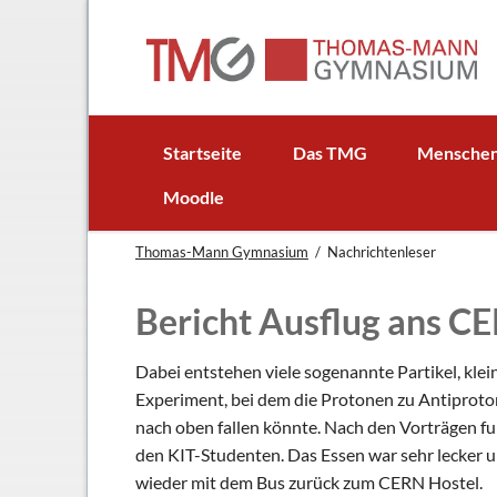
EN
Startseite
Das TMG
Mensche
In Kürze
Schulleitun
Moodle
Schuljubiläum: 50 Jahre TMG
Lehrer
Thomas-Mann Gymnasium
Nachrichtenleser
TMG - Flyer
Schüler - S
Anfahrt
Elternbeirat
Bericht Ausflug ans C
Leitbild
Beratungsle
Haus- und Läuteordnung
Schulsoziala
Dabei entstehen viele sogenannte Partikel, klei
Experiment, bei dem die Protonen zu Antiprot
Wetter am TMG
Förderverei
nach oben fallen könnte. Nach den Vorträgen fu
Hausaufgabenbetreuung
Ehemalige
den KIT-Studenten. Das Essen war sehr lecker 
Mensa
Gebäudeman
wieder mit dem Bus zurück zum CERN Hostel.