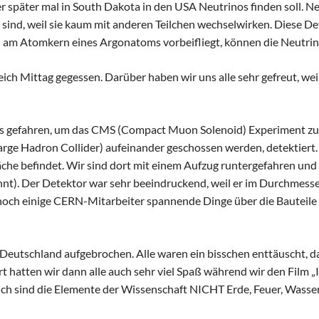
er später mal in South Dakota in den USA Neutrinos finden soll. N
 sind, weil sie kaum mit anderen Teilchen wechselwirken. Diese D
am Atomkern eines Argonatoms vorbeifliegt, können die Neutrinos
ch Mittag gegessen. Darüber haben wir uns alle sehr gefreut, weil es
s gefahren, um das CMS (Compact Muon Solenoid) Experiment zu be
(Large Hadron Collider) aufeinander geschossen werden, detektier
läche befindet. Wir sind dort mit einem Aufzug runtergefahren un
nnt). Der Detektor war sehr beeindruckend, weil er im Durchmesse
 noch einige CERN-Mitarbeiter spannende Dinge über die Bauteil
 Deutschland aufgebrochen. Alle waren ein bisschen enttäuscht, 
hatten wir dann alle auch sehr viel Spaß während wir den Film „Il
ßlich sind die Elemente der Wissenschaft NICHT Erde, Feuer, Wasser