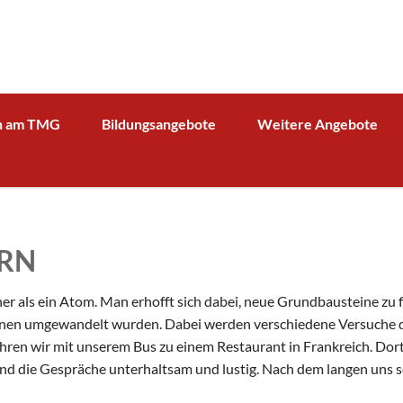
n am TMG
Bildungsangebote
Weitere Angebote
g und Verwaltung
Schulprofil
Bibliothek
Fächer
Kooperationspartner Wirts
BOA GmbH
MV
Arbeitsgemeinschaften
Sparkasse
Übersicht über AG - Angebot
ERN
aktuelle Beiträge zu den AGs
Kooperationspartner Forsc
hrerin
Modellbahn - AG
Comenius
rbeit
ner als ein Atom. Man erhofft sich dabei, neue Grundbausteine zu f
Tüftel - AG
KIT
onen umgewandelt wurden. Dabei werden verschiedene Versuche du
n
hren wir mit unserem Bus zu einem Restaurant in Frankreich. Dor
Haus der Astronomie
Schüleraustausch, Klassenfahrten, Exkursionen
und die Gespräche unterhaltsam und lustig. Nach dem langen uns
Präventionsprogramme
Begabtenförderung und Wettbewerbe
agement