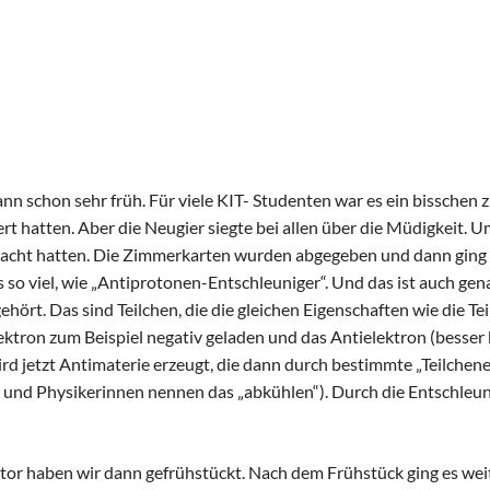
Schulhunde
Chor und Big Band
Schutzkonzept
Sonderprojekte
Sternwarte
TMG - Shop
schon sehr früh. Für viele KIT- Studenten war es ein bisschen zu 
t hatten. Aber die Neugier siegte bei allen über die Müdigkeit. U
rbracht hatten. Die Zimmerkarten wurden abgegeben und dann ging
so viel, wie „Antiprotonen-Entschleuniger“. Und das ist auch gen
ehört. Das sind Teilchen, die die gleichen Eigenschaften wie die T
ektron zum Beispiel negativ geladen und das Antielektron (besser
d jetzt Antimaterie erzeugt, die dann durch bestimmte „Teilchene
und Physikerinnen nennen das „abkühlen“). Durch die Entschleuni
or haben wir dann gefrühstückt. Nach dem Frühstück ging es weit