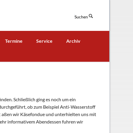
Suchen
Navigation
Termine
Service
Archiv
überspringen
Termine aktuell
Digitales Klassenbuch
chaft
A - B - Woche
Downloads / Links / Formulare
Ferienordnung
Sitemap
hung und Bildung
inden. Schließlich ging es noch um ein
rchgeführt, ob zum Beispiel Anti-Wasserstoff
t aßen wir Käsefondue und unterhielten uns mit
 sehr informativem Abendessen fuhren wir