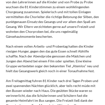
von den Lehrerinnen auf die Kinder und von Probe zu Probe
wuchsen die 81 Kinderstimmen zu einem wohlklingenden
Chorgesang zusammen. Spielerisch und mit tollen Einlagen
vermittelten die Chorleiter die richtige Betonung der Silben, den
punktgenauen Einsatz des Gesangs und vor allem den Spaß am
Gesang. Wir Eltern verzichteten gerne auf unsere Freizeit und
wohnten den Chorproben bei, die uns regelmäßig
Gänsehautmomente bescherten.
Nach einem vollen Arbeits- und Probentag hatten die Kinder
riesigen Hunger, gegen den das gute Essen schnell Abhilfe
schaffte. Nach der Abendprobe genossen die Mädchen und
Jungen den Abend bei einem Film oder spielten. Eine kleine
Gruppe vertexteten sogar den bekannten Tiel „Atemlos“ neu und
hielt das Gesangswerk gleich noch in einer Tonaufnahme fest.
Am Freitagmittag fuhren 81 Kinder nach drei Tagen Proben und
zwei spannenden Nächten glücklich, aber teils recht müde mit
den Bussen wieder nach Haus. Die geübten Stücke waren so
verinnerlicht, das die Schülerinnen und Schülern fast die
gesamte Heimfahrt im Bus sangen. Die Freizeit ließ dank der