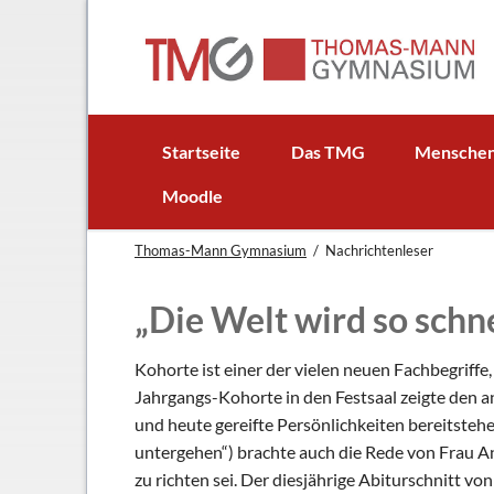
EN
Startseite
Das TMG
Mensche
In Kürze
Schulleitun
Moodle
Schuljubiläum: 50 Jahre TMG
Lehrer
Thomas-Mann Gymnasium
Nachrichtenleser
TMG - Flyer
Schüler - S
Anfahrt
Elternbeirat
„Die Welt wird so schne
Leitbild
Beratungsle
Haus- und Läuteordnung
Schulsoziala
Kohorte ist einer der vielen neuen Fachbegriffe,
Jahrgangs-Kohorte in den Festsaal zeigte den 
Wetter am TMG
Förderverei
und heute gereifte Persönlichkeiten bereitsteh
Hausaufgabenbetreuung
Ehemalige
untergehen“) brachte auch die Rede von Frau An
Mensa
Gebäudeman
zu richten sei. Der diesjährige Abiturschnitt vo