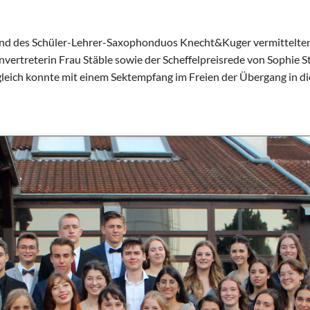
Schulhunde
Chor und Big Band
Schutzkonzept
und des Schüler-Lehrer-Saxophonduos Knecht&Kuger vermittelte
Sonderprojekte
vertreterin Frau Stäble sowie der Scheffelpreisrede von Sophie 
Sternwarte
Zugleich konnte mit einem Sektempfang im Freien der Übergang in di
TMG - Shop