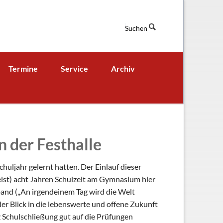
Suchen
Navigation
Termine
Service
Archiv
überspringen
Termine aktuell
Digitales Klassenbuch
chaft
A - B - Woche
Downloads / Links / Formulare
Ferienordnung
Sitemap
n der Festhalle
hung und Bildung
huljahr gelernt hatten. Der Einlauf dieser
ist) acht Jahren Schulzeit am Gymnasium hier
band („An irgendeinem Tag wird die Welt
er Blick in die lebenswerte und offene Zukunft
tz Schulschließung gut auf die Prüfungen