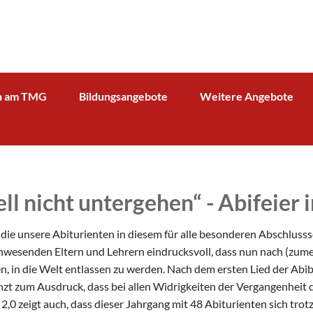
n am TMG
Bildungsangebote
Weitere Angebote
g und Verwaltung
Schulprofil
Bibliothek
Fächer
Kooperationspartner Wirts
BOA GmbH
MV
Arbeitsgemeinschaften
Sparkasse
Übersicht über AG - Angebot
ll nicht untergehen“ - Abifeier i
aktuelle Beiträge zu den AGs
Kooperationspartner Forsc
hrerin
Modellbahn - AG
Comenius
rbeit
 die unsere Abiturienten in diesem für alle besonderen Abschlusssc
Tüftel - AG
KIT
anwesenden Eltern und Lehrern eindrucksvoll, dass nun nach (zume
n
en, in die Welt entlassen zu werden. Nach dem ersten Lied der Abi
Haus der Astronomie
Schüleraustausch, Klassenfahrten, Exkursionen
zt zum Ausdruck, dass bei allen Widrigkeiten der Vergangenheit d
Präventionsprogramme
Begabtenförderung und Wettbewerbe
agement
n 2,0 zeigt auch, dass dieser Jahrgang mit 48 Abiturienten sich tro