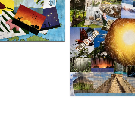
Schulhunde
Chor und Big Band
Schutzkonzept
Sonderprojekte
Sternwarte
TMG - Shop