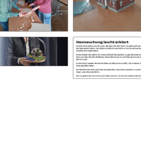
Schulhunde
Chor und Big Band
Schutzkonzept
Sonderprojekte
Sternwarte
TMG - Shop