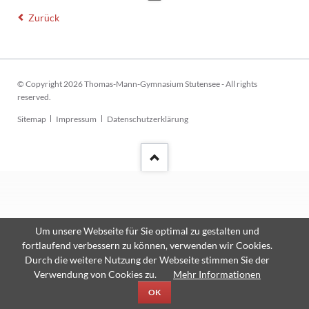
Zurück
© Copyright 2026 Thomas-Mann-Gymnasium Stutensee - All rights
reserved.
Navigation
Sitemap
Impressum
Datenschutzerklärung
überspringen
Um unsere Webseite für Sie optimal zu gestalten und
fortlaufend verbessern zu können, verwenden wir Cookies.
Durch die weitere Nutzung der Webseite stimmen Sie der
Verwendung von Cookies zu.
Mehr Informationen
OK