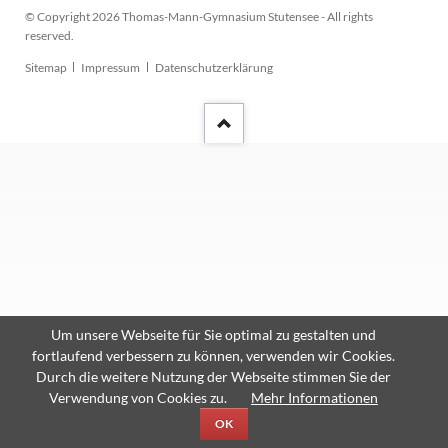
© Copyright 2026 Thomas-Mann-Gymnasium Stutensee - All rights
reserved.
Navigation
Sitemap
Impressum
Datenschutzerklärung
überspringen
Um unsere Webseite für Sie optimal zu gestalten und
fortlaufend verbessern zu können, verwenden wir Cookies.
Durch die weitere Nutzung der Webseite stimmen Sie der
Verwendung von Cookies zu.
Mehr Informationen
OK