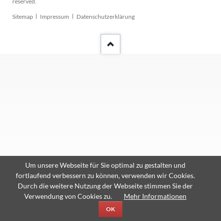
reserved.
Navigation
Sitemap
Impressum
Datenschutzerklärung
überspringen
Um unsere Webseite für Sie optimal zu gestalten und
fortlaufend verbessern zu können, verwenden wir Cookies.
Durch die weitere Nutzung der Webseite stimmen Sie der
Verwendung von Cookies zu.
Mehr Informationen
OK