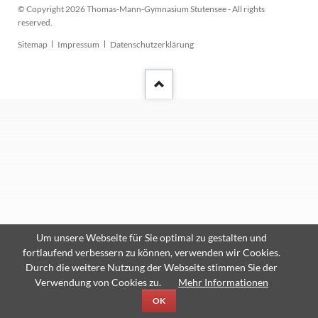
© Copyright 2026 Thomas-Mann-Gymnasium Stutensee - All rights
reserved.
Navigation
Sitemap
Impressum
Datenschutzerklärung
überspringen
Um unsere Webseite für Sie optimal zu gestalten und
fortlaufend verbessern zu können, verwenden wir Cookies.
Durch die weitere Nutzung der Webseite stimmen Sie der
Verwendung von Cookies zu.
Mehr Informationen
OK