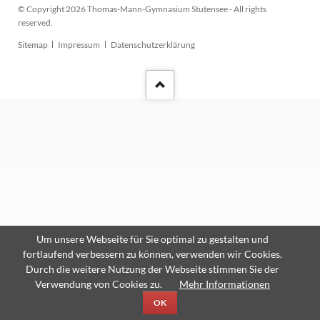
© Copyright 2026 Thomas-Mann-Gymnasium Stutensee - All rights
reserved.
Navigation
Sitemap
Impressum
Datenschutzerklärung
überspringen
Um unsere Webseite für Sie optimal zu gestalten und
fortlaufend verbessern zu können, verwenden wir Cookies.
Durch die weitere Nutzung der Webseite stimmen Sie der
Verwendung von Cookies zu.
Mehr Informationen
OK