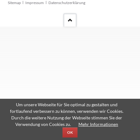
Navigation
Sitemap
Impressum
Datenschutzerklärung
überspringen
Um unsere Webseite für Sie optimal zu gestalten und
fortlaufend verbessern zu können, verwenden wir Cookies.
Durch die weitere Nutzung der Webseite stimmen Sie der
Verwendung von Cookies zu.
Mehr Informationen
OK