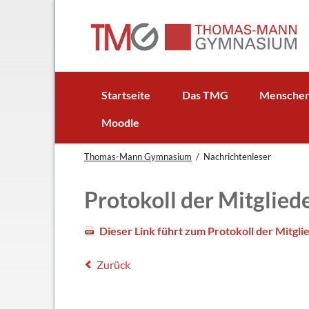
EN
Startseite
Das TMG
Mensche
In Kürze
Schulleitun
Moodle
Schuljubiläum: 50 Jahre TMG
Lehrer
Thomas-Mann Gymnasium
Nachrichtenleser
TMG - Flyer
Schüler - S
Anfahrt
Elternbeirat
Protokoll der Mitglie
Leitbild
Beratungsle
Haus- und Läuteordnung
Schulsoziala
Dieser Link führt zum Protokoll der Mitg
Wetter am TMG
Förderverei
Zurück
Hausaufgabenbetreuung
Ehemalige
Mensa
Gebäudeman