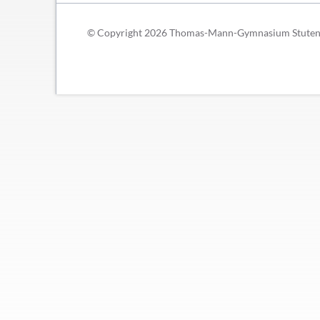
Schließfächer
Geschichte
© Copyright 2026 Thomas-Mann-Gymnasium Stutensee
Thomas Mann