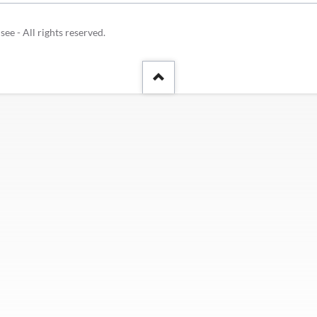
Schulhunde
Chor und Big Band
Schutzkonzept
 - All rights reserved.
Sonderprojekte
Sternwarte
TMG - Shop