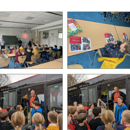
Schulhunde
Chor und Big Band
Schutzkonzept
Sonderprojekte
Sternwarte
TMG - Shop