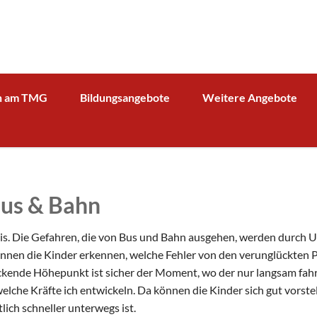
n am TMG
Bildungsangebote
Weitere Angebote
g und Verwaltung
Schulprofil
Bibliothek
Fächer
Kooperationspartner Wirts
BOA GmbH
MV
Arbeitsgemeinschaften
Sparkasse
Übersicht über AG - Angebot
Bus & Bahn
aktuelle Beiträge zu den AGs
Kooperationspartner Forsc
hrerin
Modellbahn - AG
Comenius
rbeit
xis. Die Gefahren, die von Bus und Bahn ausgehen, werden durch Un
Tüftel - AG
KIT
können die Kinder erkennen, welche Fehler von den verunglückte
n
ckende Höhepunkt ist sicher der Moment, wo der nur langsam fa
Haus der Astronomie
Schüleraustausch, Klassenfahrten, Exkursionen
elche Kräfte ich entwickeln. Da können die Kinder sich gut vorste
Präventionsprogramme
Begabtenförderung und Wettbewerbe
agement
ich schneller unterwegs ist.