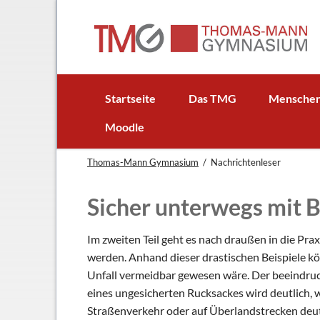
EN
Startseite
Das TMG
Mensche
In Kürze
Schulleitun
Moodle
Schuljubiläum: 50 Jahre TMG
Lehrer
Thomas-Mann Gymnasium
Nachrichtenleser
TMG - Flyer
Schüler - S
Anfahrt
Elternbeirat
Sicher unterwegs mit 
Leitbild
Beratungsle
Haus- und Läuteordnung
Schulsoziala
Im zweiten Teil geht es nach draußen in die Pra
werden. Anhand dieser drastischen Beispiele 
Wetter am TMG
Förderverei
Unfall vermeidbar gewesen wäre. Der beeindru
Hausaufgabenbetreuung
Ehemalige
eines ungesicherten Rucksackes wird deutlich, w
Mensa
Gebäudeman
Straßenverkehr oder auf Überlandstrecken deutl