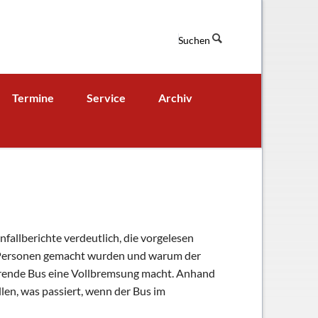
Suchen
Navigation
Termine
Service
Archiv
überspringen
Termine aktuell
Digitales Klassenbuch
chaft
A - B - Woche
Downloads / Links / Formulare
Ferienordnung
Sitemap
hung und Bildung
fallberichte verdeutlich, die vorgelesen
n Personen gemacht wurden und warum der
hrende Bus eine Vollbremsung macht. Anhand
llen, was passiert, wenn der Bus im