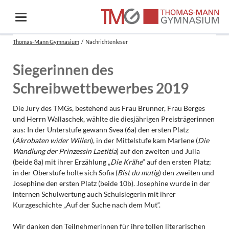
Thomas-Mann Gymnasium
Nachrichtenleser
Siegerinnen des
Schreibwettbewerbes 2019
Die Jury des TMGs, bestehend aus Frau Brunner, Frau Berges
und Herrn Wallaschek, wählte die diesjährigen Preisträgerinnen
aus: In der Unterstufe gewann Svea (6a) den ersten Platz
(
Akrobaten wider Willen
), in der Mittelstufe kam Marlene (
Die
Wandlung der Prinzessin Laetitia
) auf den zweiten und Julia
(beide 8a) mit ihrer Erzählung „
Die Krähe
“ auf den ersten Platz;
in der Oberstufe holte sich Sofia (
Bist du mutig
) den zweiten und
Josephine den ersten Platz (beide 10b). Josephine wurde in der
internen Schulwertung auch Schulsiegerin mit ihrer
Kurzgeschichte „Auf der Suche nach dem Mut“.
Wir danken den Teilnehmerinnen für ihre tollen literarischen