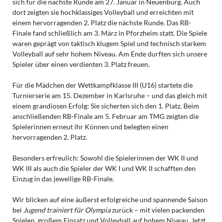
sich für die nächste Runde am 27. Januar in Neuenbürg. Auch
dort zeigten sie hochklassiges Volleyball und erreichten mit
einem hervorragenden 2. Platz die nächste Runde. Das RB-
Finale fand schließlich am 3. März in Pforzheim statt. Die Spiele
waren geprägt von taktisch klugem Spiel und technisch starkem
Volleyball auf sehr hohem Niveau. Am Ende durften sich unsere
Spieler über einen verdienten 3. Platz freuen.
Für die Mädchen der Wettkampfklasse III (U16) startete die
Turnierserie am 15. Dezember in Karlsruhe – und das gleich mit
einem grandiosen Erfolg: Sie sicherten sich den 1. Platz. Beim
anschließenden RB-Finale am 5. Februar am TMG zeigten die
Spielerinnen erneut ihr Können und belegten einen
hervorragenden 2. Platz.
Besonders erfreulich: Sowohl die Spielerinnen der WK II und
WK III als auch die Spieler der WK I und WK II schafften den
Einzug in das jeweilige RB-Finale.
Wir blicken auf eine äußerst erfolgreiche und spannende Saison
bei
Jugend trainiert für Olympia
zurück – mit vielen packenden
Spielen, großem Einsatz und Volleyball auf hohem Niveau. Jetzt