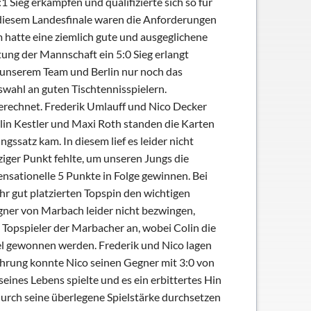
 Sieg erkämpfen und qualifizierte sich so für
n diesem Landesfinale waren die Anforderungen
 hatte eine ziemlich gute und ausgeglichene
tung der Mannschaft ein 5:0 Sieg erlangt
 unserem Team und Berlin nur noch das
wahl an guten Tischtennisspielern.
gerechnet. Frederik Umlauff und Nico Decker
lin Kestler und Maxi Roth standen die Karten
gssatz kam. In diesem lief es leider nicht
iger Punkt fehlte, um unseren Jungs die
nsationelle 5 Punkte in Folge gewinnen. Bei
r gut platzierten Topspin den wichtigen
gner von Marbach leider nicht bezwingen,
 Topspieler der Marbacher an, wobei Colin die
el gewonnen werden. Frederik und Nico lagen
ehrung konnte Nico seinen Gegner mit 3:0 von
eines Lebens spielte und es ein erbittertes Hin
urch seine überlegene Spielstärke durchsetzen