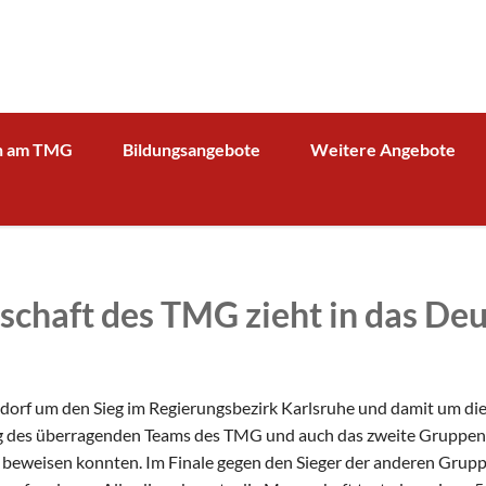
n am TMG
Bildungsangebote
Weitere Angebote
g und Verwaltung
Schulprofil
Bibliothek
Fächer
Kooperationspartner Wirts
BOA GmbH
MV
Arbeitsgemeinschaften
Sparkasse
Übersicht über AG - Angebot
chaft des TMG zieht in das Deu
aktuelle Beiträge zu den AGs
Kooperationspartner Forsc
hrerin
Modellbahn - AG
Comenius
rbeit
Tüftel - AG
KIT
n
dorf um den Sieg im Regierungsbezirk Karlsruhe und damit um die 
Haus der Astronomie
Schüleraustausch, Klassenfahrten, Exkursionen
ieg des überragenden Teams des TMG und auch das zweite Gruppen
Präventionsprogramme
Begabtenförderung und Wettbewerbe
 beweisen konnten. Im Finale gegen den Sieger der anderen Grupp
agement