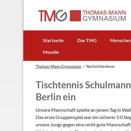
EN
Startseite
Das TMG
Mensche
In Kürze
Schulleitun
Moodle
Schuljubiläum: 50 Jahre TMG
Lehrer
Thomas-Mann Gymnasium
Nachrichtenleser
TMG - Flyer
Schüler - S
Anfahrt
Elternbeirat
Tischtennis Schulmanns
Leitbild
Beratungsle
Berlin ein
Haus- und Läuteordnung
Schulsoziala
Wetter am TMG
Förderverei
Unsere Mannschaft spielte an jenem Tag in Wall
Hausaufgabenbetreuung
Ehemalige
Das erste Gruppenspiel war ein sicherer 5:0 S
unsere Jungs gegen eine recht gute Mannschaft
Mensa
Gebäudeman