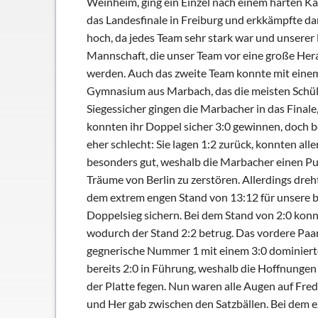
Weinheim, ging ein Einzel nach einem harten Kam
Schließfächer
das Landesfinale in Freiburg und erkkämpfte da
Geschichte
hoch, da jedes Team sehr stark war und unserer
Thomas Mann
Mannschaft, die unser Team vor eine große Herau
werden. Auch das zweite Team konnte mit eine
Gymnasium aus Marbach, das die meisten Schüle
Siegessicher gingen die Marbacher in das Final
konnten ihr Doppel sicher 3:0 gewinnen, doch 
eher schlecht: Sie lagen 1:2 zurück, konnten all
besonders gut, weshalb die Marbacher einen Pun
Träume von Berlin zu zerstören. Allerdings dre
dem extrem engen Stand von 13:12 für unsere be
Doppelsieg sichern. Bei dem Stand von 2:0 kon
wodurch der Stand 2:2 betrug. Das vordere Paar
gegnerische Nummer 1 mit einem 3:0 dominierte
bereits 2:0 in Führung, weshalb die Hoffnunge
der Platte fegen. Nun waren alle Augen auf Frede
und Her gab zwischen den Satzbällen. Bei dem 