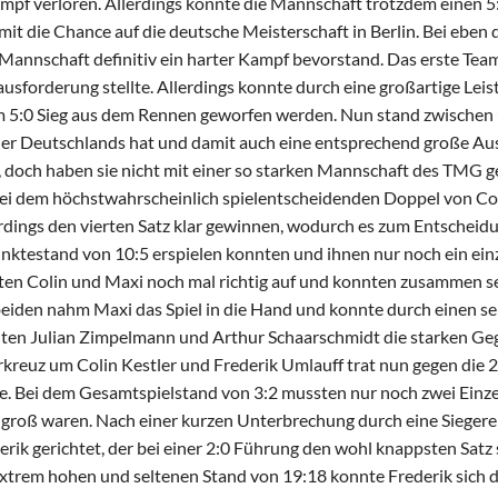
pf verloren. Allerdings konnte die Mannschaft trotzdem einen 5:1
Schulhunde
Chor und Big Band
mit die Chance auf die deutsche Meisterschaft in Berlin. Bei ebe
Schutzkonzept
 Mannschaft definitiv ein harter Kampf bevorstand. Das erste Team
Sonderprojekte
sforderung stellte. Allerdings konnte durch eine großartige Leis
Sternwarte
m 5:0 Sieg aus dem Rennen geworfen werden. Nun stand zwischen
r Deutschlands hat und damit auch eine entsprechend große Aus
TMG - Shop
e, doch haben sie nicht mit einer so starken Mannschaft des TMG 
bei dem höchstwahrscheinlich spielentscheidenden Doppel von Co
erdings den vierten Satz klar gewinnen, wodurch es zum Entscheidun
ktestand von 10:5 erspielen konnten und ihnen nur noch ein einz
hten Colin und Maxi noch mal richtig auf und konnten zusammen se
iden nahm Maxi das Spiel in die Hand und konnte durch einen seh
nten Julian Zimpelmann und Arthur Schaarschmidt die starken Ge
kreuz um Colin Kestler und Frederik Umlauff trat nun gegen die 2
. Bei dem Gesamtspielstand von 3:2 mussten nur noch zwei Einz
n groß waren. Nach einer kurzen Unterbrechung durch eine Sieger
rik gerichtet, der bei einer 2:0 Führung den wohl knappsten Satz s
extrem hohen und seltenen Stand von 19:18 konnte Frederik sich d