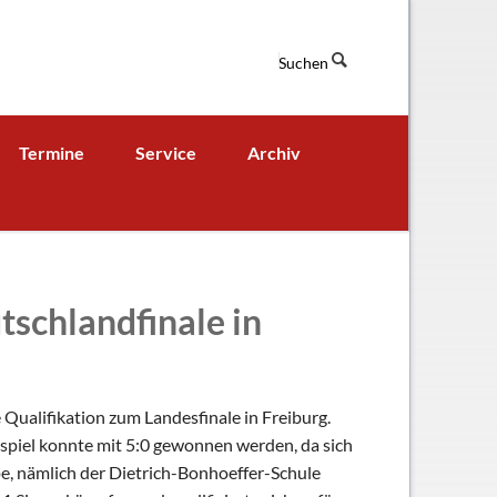
Suchen
Navigation
Termine
Service
Archiv
überspringen
Termine aktuell
Digitales Klassenbuch
chaft
A - B - Woche
Downloads / Links / Formulare
Ferienordnung
Sitemap
tschlandfinale in
hung und Bildung
Qualifikation zum Landesfinale in Freiburg.
spiel konnte mit 5:0 gewonnen werden, da sich
e, nämlich der Dietrich-Bonhoeffer-Schule