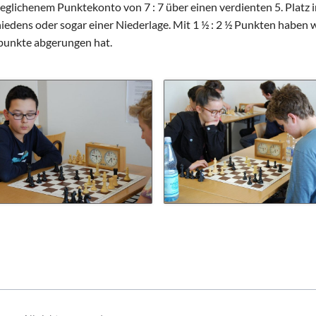
Schulhunde
Chor und Big Band
lichenem Punktekonto von 7 : 7 über einen verdienten 5. Platz i
edens oder sogar einer Niederlage. Mit 1 ½ : 2 ½ Punkten haben 
Schutzkonzept
tpunkte abgerungen hat.
Sonderprojekte
Sternwarte
TMG - Shop