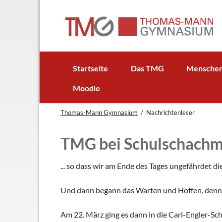
EN
Startseite
Das TMG
Mensche
In Kürze
Schulleitun
Moodle
Schuljubiläum: 50 Jahre TMG
Lehrer
Thomas-Mann Gymnasium
Nachrichtenleser
TMG - Flyer
Schüler - S
Anfahrt
Elternbeirat
TMG bei Schulschachme
Leitbild
Beratungsle
Haus- und Läuteordnung
Schulsoziala
... so dass wir am Ende des Tages ungefährdet d
Wetter am TMG
Förderverei
Und dann begann das Warten und Hoffen, denn nu
Hausaufgabenbetreuung
Ehemalige
Mensa
Gebäudeman
Am 22. März ging es dann in die Carl-Engler-Sc