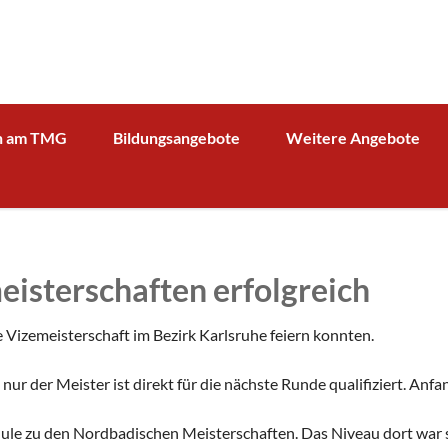
n am TMG
Bildungsangebote
Weitere Angebote
g und Verwaltung
Schulprofil
Bibliothek
Fächer
Kooperationspartner Wirts
BOA GmbH
MV
Arbeitsgemeinschaften
Sparkasse
Übersicht über AG - Angebot
isterschaften erfolgreich
aktuelle Beiträge zu den AGs
Kooperationspartner Forsc
hrerin
Modellbahn - AG
Comenius
rbeit
ie Vizemeisterschaft im Bezirk Karlsruhe feiern konnten.
Tüftel - AG
KIT
n
r der Meister ist direkt für die nächste Runde qualifiziert. Anfa
Haus der Astronomie
Schüleraustausch, Klassenfahrten, Exkursionen
Präventionsprogramme
Begabtenförderung und Wettbewerbe
agement
hule zu den Nordbadischen Meisterschaften. Das Niveau dort war s