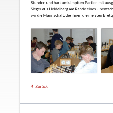
Stunden und hart umkämpften Partien mit ausgeg
Schließfächer
Sieger aus Heidelberg am Rande eines Unentschi
Geschichte
wir die Mannschaft, die ihnen die meisten Bret
Thomas Mann
Zurück