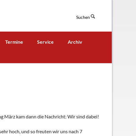
Suchen
Navigation
Termine
Service
Archiv
überspringen
Termine aktuell
Digitales Klassenbuch
chaft
A - B - Woche
Downloads / Links / Formulare
Ferienordnung
Sitemap
hung und Bildung
ng März kam dann die Nachricht: Wir sind dabei!
ehr hoch, und so freuten wir uns nach 7