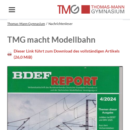
Thomas-Mann Gymnasium
Nachrichtenleser
TMG macht Modellbahn
Dieser Link führt zum Download des vollständigen Artikels
(26,0 MiB)