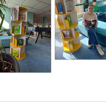
Schulhunde
Chor und Big Band
Schutzkonzept
Sonderprojekte
Sternwarte
TMG - Shop