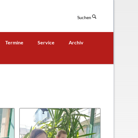
Suchen
Navigation
Termine
Service
Archiv
überspringen
Termine aktuell
Digitales Klassenbuch
chaft
A - B - Woche
Downloads / Links / Formulare
Ferienordnung
Sitemap
hung und Bildung