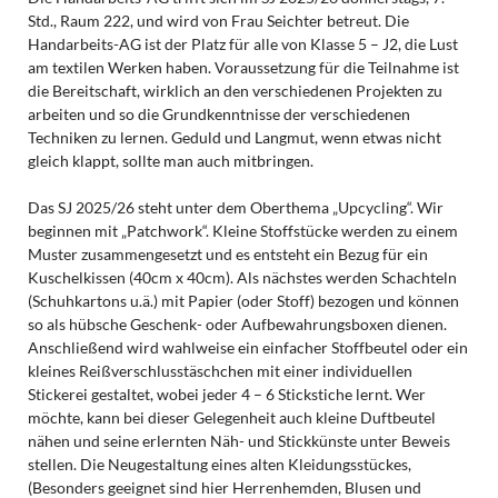
Std., Raum 222, und wird von Frau Seichter betreut. Die
Handarbeits-AG ist der Platz für alle von Klasse 5 – J2, die Lust
am textilen Werken haben. Voraussetzung für die Teilnahme ist
die Bereitschaft, wirklich an den verschiedenen Projekten zu
arbeiten und so die Grundkenntnisse der verschiedenen
Techniken zu lernen. Geduld und Langmut, wenn etwas nicht
gleich klappt, sollte man auch mitbringen.
Das SJ 2025/26 steht unter dem Oberthema „Upcycling“. Wir
beginnen mit „Patchwork“. Kleine Stoffstücke werden zu einem
Muster zusammengesetzt und es entsteht ein Bezug für ein
Kuschelkissen (40cm x 40cm). Als nächstes werden Schachteln
(Schuhkartons u.ä.) mit Papier (oder Stoff) bezogen und können
so als hübsche Geschenk- oder Aufbewahrungsboxen dienen.
Anschließend wird wahlweise ein einfacher Stoffbeutel oder ein
kleines Reißverschlusstäschchen mit einer individuellen
Stickerei gestaltet, wobei jeder 4 – 6 Stickstiche lernt. Wer
möchte, kann bei dieser Gelegenheit auch kleine Duftbeutel
nähen und seine erlernten Näh- und Stickkünste unter Beweis
stellen. Die Neugestaltung eines alten Kleidungsstückes,
(Besonders geeignet sind hier Herrenhemden, Blusen und