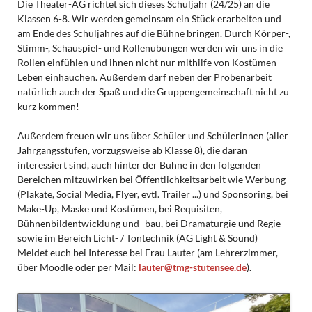
Die Theater-AG richtet sich dieses Schuljahr (24/25) an die
Klassen 6-8. Wir werden gemeinsam ein Stück erarbeiten und
am Ende des Schuljahres auf die Bühne bringen. Durch Körper-,
Stimm-, Schauspiel- und Rollenübungen werden wir uns in die
Rollen einfühlen und ihnen nicht nur mithilfe von Kostümen
Leben einhauchen. Außerdem darf neben der Probenarbeit
natürlich auch der Spaß und die Gruppengemeinschaft nicht zu
kurz kommen!
Außerdem freuen wir uns über Schüler und Schülerinnen (aller
Jahrgangsstufen, vorzugsweise ab Klasse 8), die daran
interessiert sind, auch hinter der Bühne in den folgenden
Bereichen mitzuwirken bei Öffentlichkeitsarbeit wie Werbung
(Plakate, Social Media, Flyer, evtl. Trailer ...) und Sponsoring, bei
Make-Up, Maske und Kostümen, bei Requisiten,
Bühnenbildentwicklung und -bau, bei Dramaturgie und Regie
sowie im Bereich Licht- / Tontechnik (AG Light & Sound)
Meldet euch bei Interesse bei Frau Lauter (am Lehrerzimmer,
über Moodle oder per Mail:
lauter@tmg-stutensee.de
).