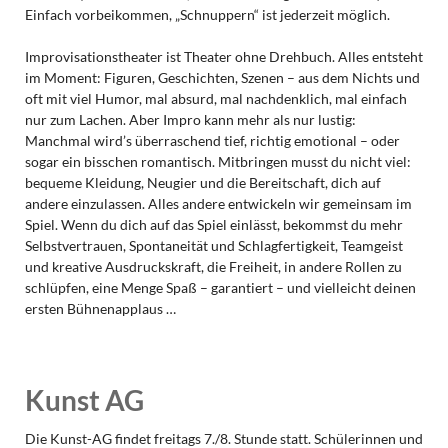
Einfach vorbeikommen, „Schnuppern“ ist jederzeit möglich.
Improvisationstheater ist Theater ohne Drehbuch. Alles entsteht
im Moment: Figuren, Geschichten, Szenen – aus dem Nichts und
oft mit viel Humor, mal absurd, mal nachdenklich, mal einfach
nur zum Lachen. Aber Impro kann mehr als nur lustig:
Manchmal wird’s überraschend tief, richtig emotional – oder
sogar ein bisschen romantisch. Mitbringen musst du nicht viel:
bequeme Kleidung, Neugier und die Bereitschaft, dich auf
andere einzulassen. Alles andere entwickeln wir gemeinsam im
Spiel. Wenn du dich auf das Spiel einlässt, bekommst du mehr
Selbstvertrauen, Spontaneität und Schlagfertigkeit, Teamgeist
und kreative Ausdruckskraft, die Freiheit, in andere Rollen zu
schlüpfen, eine Menge Spaß – garantiert – und vielleicht deinen
ersten Bühnenapplaus …
Kunst AG
Die Kunst-AG findet freitags 7./8. Stunde statt. Schülerinnen und