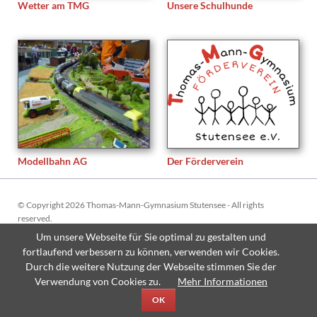
Wetter am TMG
Unsere Schulhunde
Modellbahn AG
Der Förderverein
© Copyright 2026 Thomas-Mann-Gymnasium Stutensee - All rights
reserved.
Um unsere Webseite für Sie optimal zu gestalten und
Navigation
Sitemap
Impressum
Datenschutzerklärung
fortlaufend verbessern zu können, verwenden wir Cookies.
überspringen
Durch die weitere Nutzung der Webseite stimmen Sie der
Verwendung von Cookies zu.
Mehr Informationen
OK