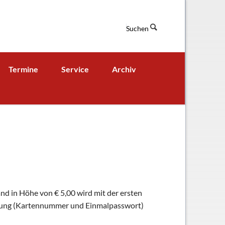
Suchen
Navigation
Termine
Service
Archiv
überspringen
Termine aktuell
Digitales Klassenbuch
chaft
A - B - Woche
Downloads / Links / Formulare
Ferienordnung
Sitemap
hung und Bildung
nd in Höhe von € 5,00 wird mit der ersten
tigung (Kartennummer und Einmalpasswort)