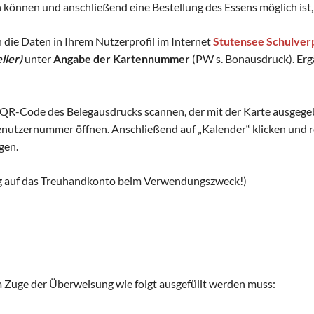
Schulhunde
Chor und Big Band
können und anschließend eine Bestellung des Essens möglich ist, 
Schutzkonzept
n die Daten in Ihrem Nutzerprofil im Internet
Stutensee Schulver
Sonderprojekte
ller)
unter
Angabe der Kartennummer
(PW s. Bonausdruck). Erg
Sternwarte
TMG - Shop
(QR-Code des Belegausdrucks scannen, der mit der Karte ausgege
tzernummer öffnen. Anschließend auf „Kalender“ klicken und rec
gen.
ng auf das Treuhandkonto beim Verwendungszweck!)
 Zuge der Überweisung wie folgt ausgefüllt werden muss: