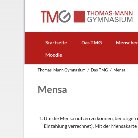
EN
Startseite
Das TMG
Mensche
In Kürze
Schulleitun
Moodle
Schuljubiläum: 50 Jahre TMG
Lehrer
Thomas-Mann Gymnasium
Das TMG
Mensa
TMG - Flyer
Schüler - S
Anfahrt
Elternbeirat
Mensa
Leitbild
Beratungsle
Haus- und Läuteordnung
Schulsoziala
Wetter am TMG
Förderverei
Um die Mensa nutzen zu können, benötigen die
Hausaufgabenbetreuung
Ehemalige
Einzahlung verrechnet). Mit der Mensakarte
Gebäudeman