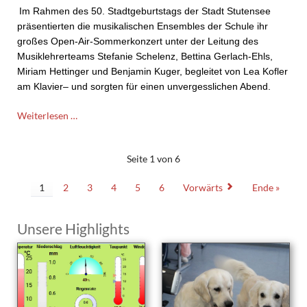
Im Rahmen des 50. Stadtgeburtstags der Stadt Stutensee
präsentierten die musikalischen Ensembles der Schule ihr
großes Open-Air-Sommerkonzert unter der Leitung des
Musiklehrerteams Stefanie Schelenz, Bettina Gerlach-Ehls,
Miriam Hettinger und Benjamin Kuger, begleitet von Lea Kofler
am Klavier– und sorgten für einen unvergesslichen Abend.
Open-
Weiterlesen …
Air-
Sommerkonzert
des
Seite 1 von 6
Thomas-
Mann-
1
2
3
4
5
6
Vorwärts
Ende »
Gymnasiums
zum
Unsere Highlights
Stadtgeburtstag