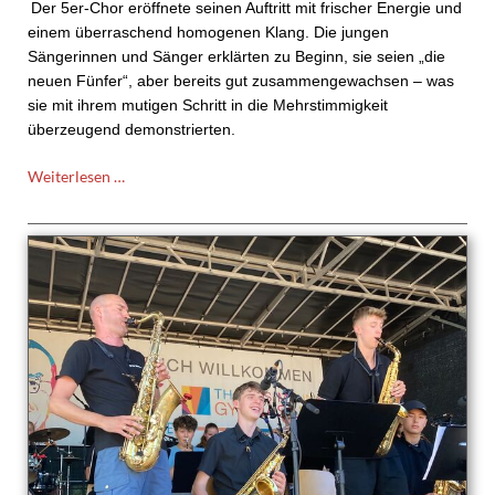
Der
5er-Chor
eröffnete seinen Auftritt mit frischer Energie und
einem überraschend homogenen Klang. Die jungen
Sängerinnen und Sänger erklärten zu Beginn, sie seien „die
neuen Fünfer“, aber bereits gut zusammengewachsen – was
sie mit ihrem mutigen Schritt in die Mehrstimmigkeit
überzeugend demonstrierten.
Weihnachtskonzert
Weiterlesen …
des
TMGs
am
13.12.2025