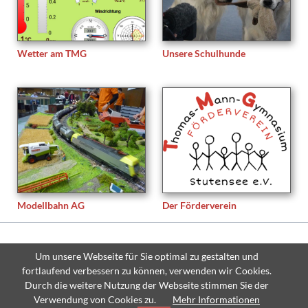
Wetter am TMG
Unsere Schulhunde
Modellbahn AG
Der Förderverein
© Copyright 2026 Thomas-Mann-Gymnasium Stutensee - All rights
Um unsere Webseite für Sie optimal zu gestalten und
reserved.
fortlaufend verbessern zu können, verwenden wir Cookies.
Navigation
Sitemap
Impressum
Datenschutzerklärung
Durch die weitere Nutzung der Webseite stimmen Sie der
überspringen
Verwendung von Cookies zu.
Mehr Informationen