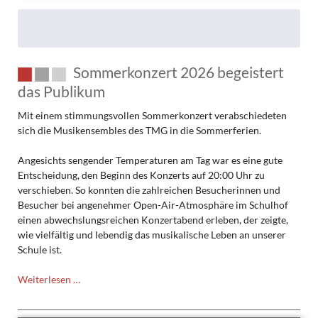
Sommerkonzert 2026 begeistert
das Publikum
Mit einem stimmungsvollen Sommerkonzert verabschiedeten
sich die Musikensembles des TMG in die Sommerferien.
Angesichts sengender Temperaturen am Tag war es eine gute
Entscheidung, den Beginn des Konzerts auf 20:00 Uhr zu
verschieben. So konnten die zahlreichen Besucherinnen und
Besucher bei angenehmer Open-Air-Atmosphäre im Schulhof
einen abwechslungsreichen Konzertabend erleben, der zeigte,
wie vielfältig und lebendig das musikalische Leben an unserer
Schule ist.
Sommerkonzert
Weiterlesen …
2026
begeistert