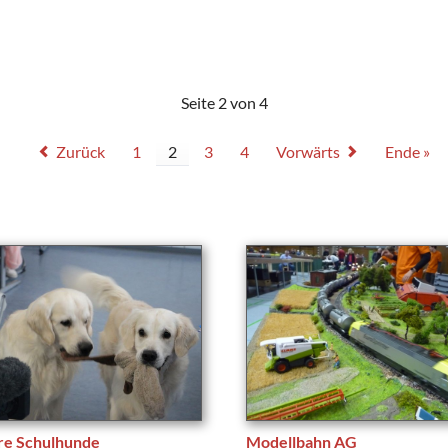
Seite 2 von 4
Zurück
1
2
3
4
Vorwärts
Ende »
re Schulhunde
Modellbahn AG