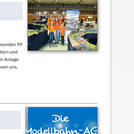
freunden 99
ltern und
er Anlage
euen uns,