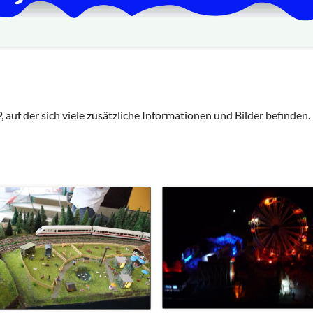
Schulhunde
Chor und Big Band
Schutzkonzept
Sonderprojekte
Sternwarte
G
TMG - Shop
auf der sich viele zusätzliche Informationen und Bilder befinden.