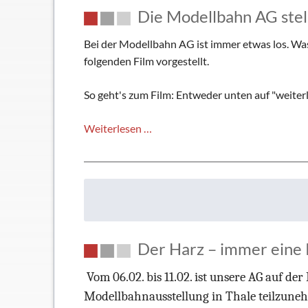
Die Modellbahn AG stell
Besuchern
Bei der Modellbahn AG ist immer etwas los. Was 
folgenden Film vorgestellt.
So geht's zum Film: Entweder unten auf "weiterl
Die
Weiterlesen …
Modellbahn
AG
stellt
sich
vor
Der Harz – immer eine 
Vom 06.02. bis 11.02. ist unsere AG auf d
Modellbahnausstellung in Thale teilzune