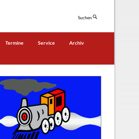
Suchen
Navigation
Termine
Service
Archiv
überspringen
Termine aktuell
Digitales Klassenbuch
chaft
A - B - Woche
Downloads / Links / Formulare
Ferienordnung
Sitemap
hung und Bildung