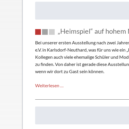
Faszination
Modellbahn
„Heimspiel“ auf hohem 
Bei unserer ersten Ausstellung nach zwei Jah
e.V. in Karlsdorf-Neuthard, was für uns wie ein
Kollegen auch viele ehemalige Schüler und Mode
zu finden. Von daher ist gerade diese Ausstellun
wenn wir dort zu Gast sein können.
„Heimspiel“
Weiterlesen …
auf
hohem
Niveau
vor
vielen
begeisterten