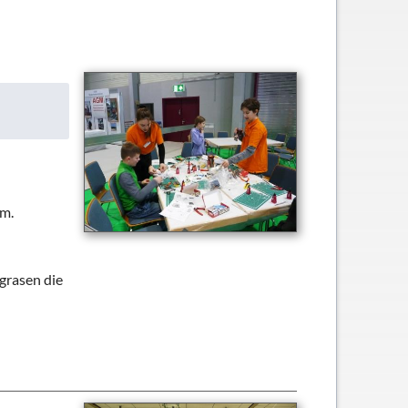
im.
grasen die