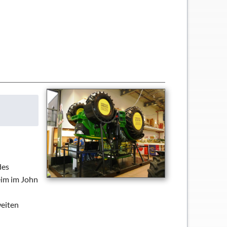
des
eim im John
weiten