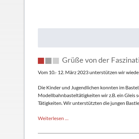
Grüße von der Faszina
Vom 10.- 12. März 2023 unterstützen wir wiede
Die Kinder und Jugendlichen konnten im Bastelg
Modellbahnbasteltätigkeiten wir z.B. ein Gleis
Tätigkeiten. Wir unterstützten die jungen Bastl
Grüße
Weiterlesen …
von
der