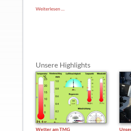
Da
Weiterlesen …
steht
sogar
der
Traktor
Kopf!
Unsere Highlights
Wetter am TMG
Unse