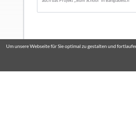
auch das Projekt „Slum School“ in Bangladesch
Um unsere Webseite für Sie optimal zu gestalten und fortlau
Unsere Highlights
Wetter am TMG
Unse