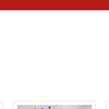
g und Verwaltung
Schulprofil
Bibliothek
Fächer
Kooperationspartner Wirts
BOA GmbH
MV
Arbeitsgemeinschaften
Sparkasse
Übersicht über AG - Angebot
aktuelle Beiträge zu den AGs
Kooperationspartner Forsc
hrerin
Modellbahn - AG
Comenius
rbeit
Tüftel - AG
KIT
n
Haus der Astronomie
Schüleraustausch, Klassenfahrten, Exkursionen
Präventionsprogramme
Begabtenförderung und Wettbewerbe
agement
Schulhunde
Chor und Big Band
Schutzkonzept
Sonderprojekte
Sternwarte
TMG - Shop