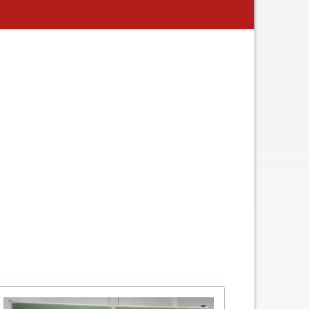
Termine aktuell
Digitales Klassenbuch
chaft
A - B - Woche
Downloads / Links / Formulare
Ferienordnung
Sitemap
hung und Bildung