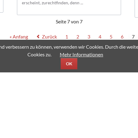
erscheint, zurechtfinden, denn ...
Seite 7 von 7
« Anfang
Zurück
1
2
3
4
5
6
7
fend verbessern zu können, verwenden wir Cookies. Durch die we
Cookies zu.
Mehr Informationen
OK
re Schulhunde
Modellbahn AG