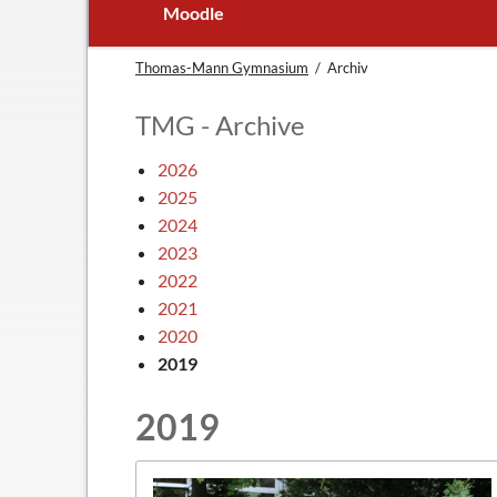
In Kürze
Schulleitun
Moodle
Schuljubiläum: 50 Jahre TMG
Lehrer
Thomas-Mann Gymnasium
Archiv
TMG - Flyer
Schüler - S
Anfahrt
Elternbeirat
TMG - Archive
Leitbild
Beratungsle
2026
Haus- und Läuteordnung
Schulsoziala
2025
Wetter am TMG
Förderverei
2024
2023
Hausaufgabenbetreuung
Ehemalige
2022
Mensa
Gebäudeman
2021
Schließfächer
2020
Geschichte
2019
Thomas Mann
2019