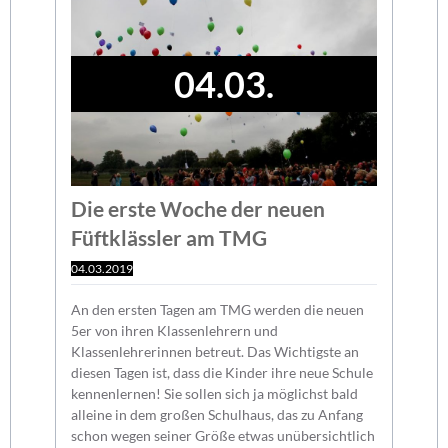
04.03.
Die erste Woche der neuen
Füftklässler am TMG
04.03.2019
An den ersten Tagen am TMG werden die neuen
5er von ihren Klassenlehrern und
Klassenlehrerinnen betreut. Das Wichtigste an
diesen Tagen ist, dass die Kinder ihre neue Schule
kennenlernen! Sie sollen sich ja möglichst bald
alleine in dem großen Schulhaus, das zu Anfang
schon wegen seiner Größe etwas unübersichtlich