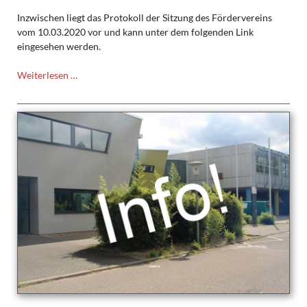
Inzwischen liegt das Protokoll der Sitzung des Fördervereins
vom 10.03.2020 vor und kann unter dem folgenden Link
eingesehen werden.
Protokoll
Weiterlesen …
der
Mitgliederversammlung
des
Fördervereins
des
TMG