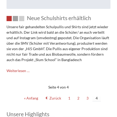
Neue Schulshirts erhältlich
Unsere fair gehandelten Schulpullis und Shirts sind jetzt wieder
erhältlich. Der Link wird bald an die Schüler/ an euch verteilt
und auf Instagram (smvdestmg) gepostet. Die Organisation läuft
über die SMV (Schüler mit Verantwortung), produziert werden
sie von der „Hi5 GmbH“. Die Pullis aus eigener Produktion sind
nicht nur fair Trade und aus Biobaumwolle, sondern fördern
auch das Projekt „Slum School“ in Bangladesch
Neue
Weiterlesen …
Schulshirts
erhältlich
Seite 4 von 4
« Anfang
Zurück
1
2
3
4
Unsere Highlights