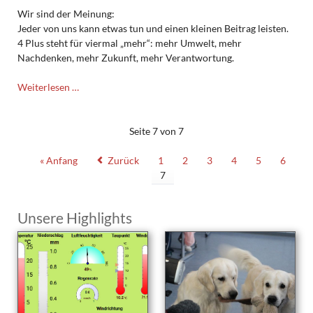
Wir sind der Meinung:
Jeder von uns kann etwas tun und einen kleinen Beitrag leisten.
4 Plus steht für viermal „mehr“: mehr Umwelt, mehr
Nachdenken, mehr Zukunft, mehr Verantwortung.
4
Weiterlesen …
Plus
–
eine
Seite 7 von 7
Aktion
der
« Anfang
Zurück
1
2
3
4
5
6
Eine–
7
Welt–
AG
Unsere Highlights