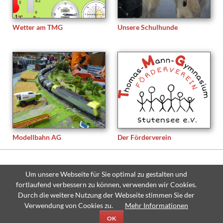
Wetter am TMG
Unsere Schulhunde
Modellbahn AG
Der Förderverein
© Copyright 2026 Thomas-Mann-Gymnasium Stutensee - All rights
Um unsere Webseite für Sie optimal zu gestalten und
reserved.
fortlaufend verbessern zu können, verwenden wir Cookies.
Navigation
Sitemap
Impressum
Datenschutzerklärung
Durch die weitere Nutzung der Webseite stimmen Sie der
überspringen
Verwendung von Cookies zu.
Mehr Informationen
OK