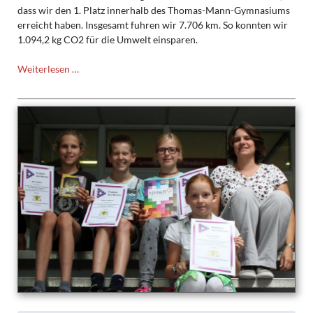
dass wir den 1. Platz innerhalb des Thomas-Mann-Gymnasiums
erreicht haben. Insgesamt fuhren wir 7.706 km. So konnten wir
1.094,2 kg CO2 für die Umwelt einsparen.
Erfolgreiche
Weiterlesen …
Teilnahme
am
Stadtradeln
der
diesjährigen
6d
des
TMG