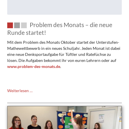
Problem des Monats – die neue
Runde startet!
Mit dem Problem des Monats Oktober startet der Unterstufen-
Mathewettbewerb in ein neues Schuljahr. Jeden Monat ist dabei
eine neue Denksportaufgabe für Tüftler und Ratefüchse zu
lösen. Die Aufgaben bekommt ihr von euren Lehrern oder auf
www.problem-des-monats.de
.
Problem
Weiterlesen …
des
Monats
–
die
neue
Runde