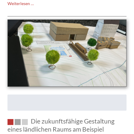
Stutensee
Weiterlesen …
zeigt
sich
solidarisch
in
den
„Wochen
gegen
Rassismus“
Die zukunftsfähige Gestaltung
eines ländlichen Raums am Beispiel