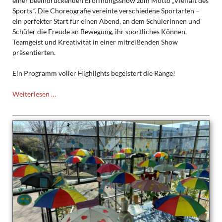
einer beeindruckenden Eröffnungsshow zum Motto „Vielfalt des
Sports
“
. Die Choreografie vereinte verschiedene Sportarten –
ein perfekter Start für einen Abend, an dem Schülerinnen und
Schüler die Freude an Bewegung, ihr sportliches Können,
Teamgeist und Kreativität in einer mitreißenden Show
präsentierten.
Ein Programm voller Highlights begeistert die Ränge!
Sportgala
Weiterlesen …
des
Thomas-
Mann-
Gymnasiums
Stutensee