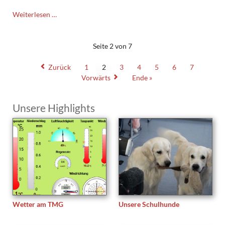
Die
Weiterlesen …
Lesescouts
besuchen
die
Seite 2 von 7
Pestalozzi
Grundschule
Zurück
1
2
3
4
5
6
7
Vorwärts
Ende »
Unsere Highlights
Wetter am TMG
Unsere Schulhunde