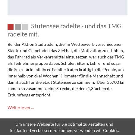
Stutensee radelte - und das TMG
radelte mit.
Bei der Aktion Stadtradeln, die im Wettbewerb verschiedener
Städte und Gemeinden das Ziel hat, die Motivation zu erhöhen,
das Fahrrad als Verkehrsmittel einzusetzen, war auch das TMG
als Teilnehmergruppe dabei. Schüler, Eltern, Lehrer und sogar
die Sekretärin mit ihrer Familie traten kräftig in die Pedale, um
innerhalb von drei Wochen Kilometer für die Mannschaft und
damit auch für die Stadt Stutensee zu sammeln. Über 55700 km
kamen so zusammen, eine Strecke, die dem 1,3fachen des
Erdumfangs entspricht.
Stutensee
Weiterlesen …
radelte
-
Um unsere Webseite für Sie optimal zu gestalten und
und
fortlaufend verbessern zu können, verwenden wir Cookies.
das