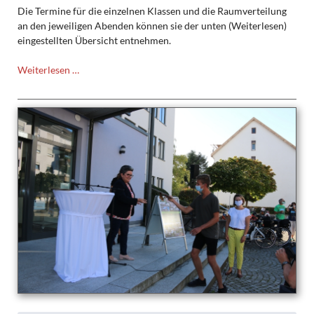
Die Termine für die einzelnen Klassen und die Raumverteilung
an den jeweiligen Abenden können sie der unten (Weiterlesen)
eingestellten Übersicht entnehmen.
Elternabende
Weiterlesen …
im
Oktober:
Termine
und
Raumverteilung