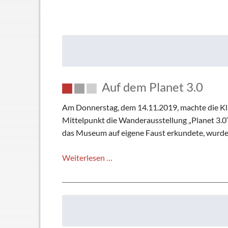
Anfahrt
Elternbeirat
Leitbild
Beratungsle
Haus- und Läuteordnung
Schulsoziala
Wetter am TMG
Förderverei
Hausaufgabenbetreuung
Ehemalige
Auf dem Planet 3.0
Mensa
Gebäudeman
Schließfächer
Am Donnerstag, dem 14.11.2019, machte die Kl
Geschichte
Mittelpunkt die Wanderausstellung „Planet 3.0“
das Museum auf eigene Faust erkundete, wurde 
Thomas Mann
Auf
Weiterlesen …
dem
Planet
3.0