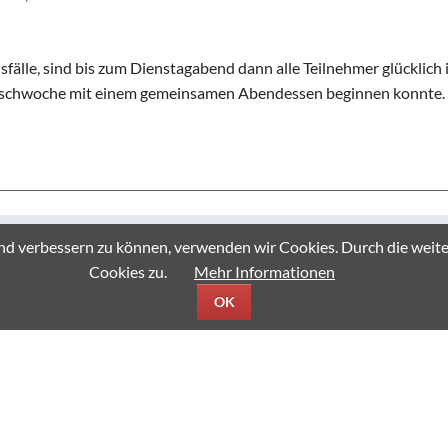
fälle, sind bis zum Dienstagabend dann alle Teilnehmer glücklich 
uschwoche mit einem gemeinsamen Abendessen beginnen konnte.
fend verbessern zu können, verwenden wir Cookies. Durch die we
Cookies zu.
Mehr Informationen
OK
n den Luftballons an die 5er am TMG!
neuen Schüler und Schülerinnen der 5. Klassen am TMG Luftballons
erkennen ist, sind die Luftballons auf einer Linie auf Kurs 110 Gr
i ein Luftballon einer Schülerin der 5a zurückgelegt: Seine Reise 