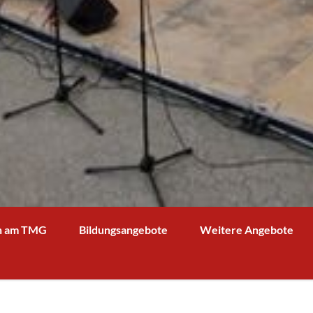
n am TMG
Bildungsangebote
Weitere Angebote
g und Verwaltung
Schulprofil
Bibliothek
Fächer
Kooperationspartner Wirts
BOA GmbH
MV
Arbeitsgemeinschaften