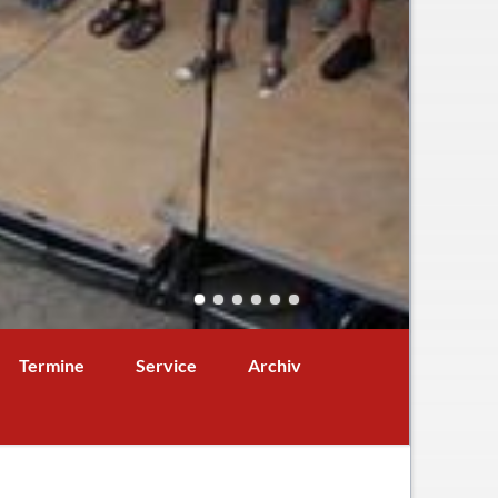
Navigation
Termine
Service
Archiv
überspringen
Termine aktuell
Digitales Klassenbuch
chaft
A - B - Woche
Downloads / Links / Formulare
Ferienordnung
Sitemap