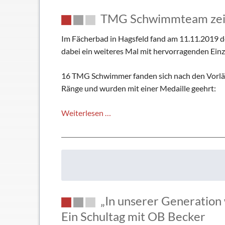
TMG Schwimmteam zeig
Im Fächerbad in Hagsfeld fand am 11.11.2019 
dabei ein weiteres Mal mit hervorragenden Einz
16 TMG Schwimmer fanden sich nach den Vorläufen
Ränge und wurden mit einer Medaille geehrt:
TMG
Weiterlesen …
Schwimmteam
zeigt
hervorragende
Leistungen
„In unserer Generation 
Ein Schultag mit OB Becker