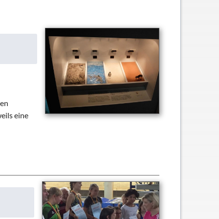
hung und Bildung
ren
eils eine