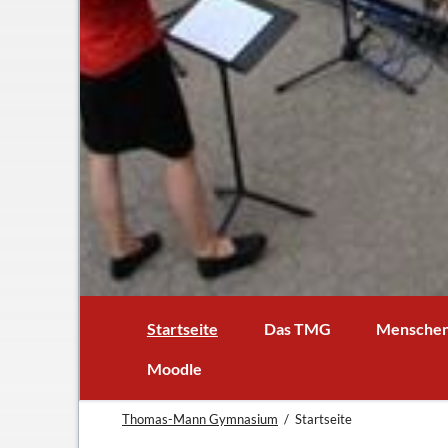
1
2
3
4
5
6
Startseite
Das TMG
Mensche
In Kürze
Schulleitun
Moodle
Schuljubiläum: 50 Jahre TMG
Lehrer
Thomas-Mann Gymnasium
Startseite
TMG - Flyer
Schüler - S