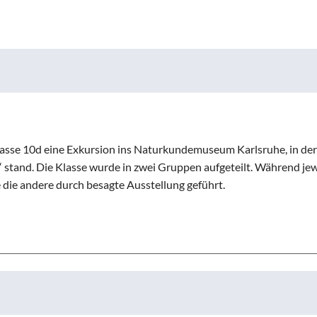
Sparkasse
Übersicht über AG - Angebot
aktuelle Beiträge zu den AGs
Kooperationspartner Forsc
hrerin
Modellbahn - AG
Comenius
rbeit
Tüftel - AG
KIT
n
Haus der Astronomie
Schüleraustausch, Klassenfahrten, Exkursionen
Präventionsprogramme
Begabtenförderung und Wettbewerbe
agement
Schulhunde
Chor und Big Band
asse 10d eine Exkursion ins Naturkundemuseum Karlsruhe, in de
Schutzkonzept
 stand. Die Klasse wurde in zwei Gruppen aufgeteilt. Während jew
die andere durch besagte Ausstellung geführt.
Sonderprojekte
Sternwarte
TMG - Shop