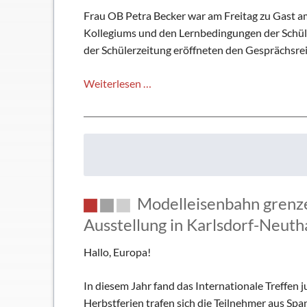
Frau OB Petra Becker war am Freitag zu Gast am
Kollegiums und den Lernbedingungen der Schüle
der Schülerzeitung eröffneten den Gesprächsrei
„In
Weiterlesen …
unserer
Generation
waren
die
eigenen
Wege
Modelleisenbahn grenze
leichter
zu
Ausstellung in Karlsdorf-Neuth
finden…“
Hallo, Europa!
-
Ein
In diesem Jahr fand das Internationale Treffen
Schultag
Herbstferien trafen sich die Teilnehmer aus Sp
mit