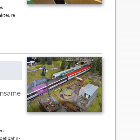
es
akteure
insame
en
odellbahn-