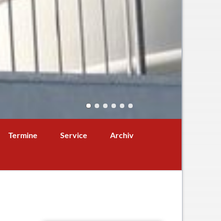
Navigation
Termine
Service
Archiv
überspringen
Termine aktuell
Digitales Klassenbuch
chaft
A - B - Woche
Downloads / Links / Formulare
Ferienordnung
Sitemap
hung und Bildung