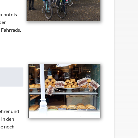
kenntnis
der
 Fahrrads.
Lehrer und
 in den
se noch