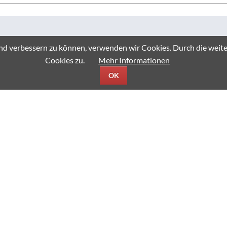
fend verbessern zu können, verwenden wir Cookies. Durch die we
Cookies zu.
Mehr Informationen
 am Stadtradeln der diesjährigen 6d des T
OK
Klasse 5d beim Stadtradeln den 5. Platz belegt haben. Noch mehr er
nn-Gymnasiums erreicht haben. Insgesamt fuhren wir 7.706 km. S
Seite 100 von 121
Zurück
97
98
99
100
101
102
103
Vor