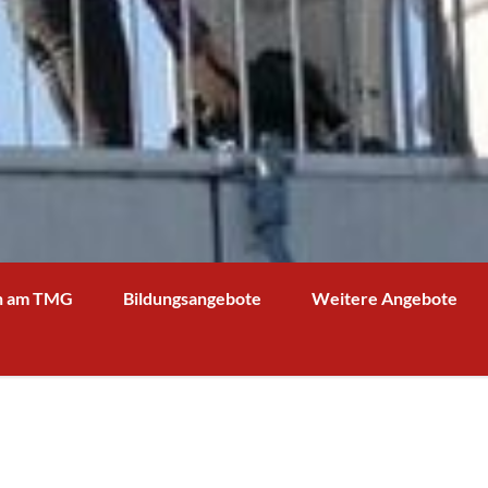
n am TMG
Bildungsangebote
Weitere Angebote
g und Verwaltung
Schulprofil
Bibliothek
Fächer
Kooperationspartner Wirts
BOA GmbH
MV
Arbeitsgemeinschaften
Sparkasse
Übersicht über AG - Angebot
aktuelle Beiträge zu den AGs
Kooperationspartner Forsc
hrerin