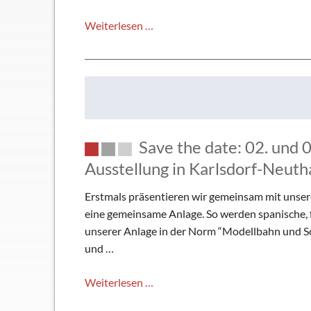
Hastings
Weiterlesen …
2019:
Wir
hatte
soooooo
viel
Glück
Save the date: 02. un
mit
dem
Ausstellung in Karlsdorf-Neuth
Wetter!
Erstmals präsentieren wir gemeinsam mit unse
eine gemeinsame Anlage. So werden spanische,
unserer Anlage in der Norm “Modellbahn und S
und …
Save
Weiterlesen …
the