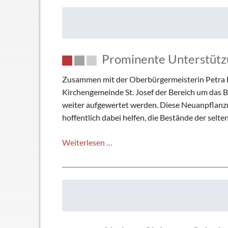
Haus- und Läuteordnung
Schulsoziala
Wetter am TMG
Förderverei
Hausaufgabenbetreuung
Ehemalige
Prominente Unterstüt
Mensa
Gebäudeman
Schließfächer
Zusammen mit der Oberbürgermeisterin Petra 
Geschichte
Kirchengemeinde St. Josef der Bereich um das
weiter aufgewertet werden. Diese Neuanpflanzu
Thomas Mann
hoffentlich dabei helfen, die Bestände der selte
Prominente
Weiterlesen …
Unterstützung
der
Naturschutzbemühungen
am
TMG