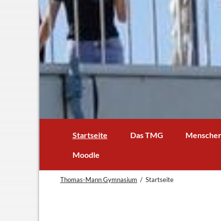
1
2
3
4
5
6
Startseite
Das TMG
Mensche
In Kürze
Schulleitun
Moodle
Schuljubiläum: 50 Jahre TMG
Lehrer
Thomas-Mann Gymnasium
Startseite
TMG - Flyer
Schüler - S
Anfahrt
Elternbeirat
Leitbild
Beratungsle