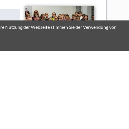
itere Nutzung der Webseite stimmen Sie der Verwendung von
MG
freut uns,
o konnten
wärts
Ende »