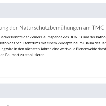
Modellbahn - AG
Comenius
rbeit
Tüftel - AG
KIT
n
Haus der Astronomie
Schüleraustausch, Klassenfahrten, Exkursionen
Präventionsprogramme
zung der Naturschutzbemühungen am TMG
Begabtenförderung und Wettbewerbe
agement
Schulhunde
Chor und Big Band
Becker konnte dank einer Baumspende des BUNDs und der katho
Schutzkonzept
 Biotop des Schulzentrums mit einem Wildapfelbaum (Baum des Ja
ng wird in den nächsten Jahren eine wertvolle Bienenweide darst
Sonderprojekte
nen Baumart zu stabilisieren.
Sternwarte
TMG - Shop