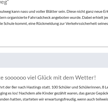
weg“
ulweg kann nass und voller Blätter sein. Diese nicht ganz neue Er
ltern organisierte Fahrradcheck angeboten wurde. Dabei erhielt je
 die Schule kommt, eine Rückmeldung zur Verkehrssicherheit seines
te soooooo viel Glück mit dem Wetter!
hrt der 8er nach Hastings statt. 100 Schüler und Schülerinnen, 8 
ing es los! Nachdem alle Kinder gezählt waren, das ganze Gepäck
funden hatten, starteten wir erwartungsfreudig, wenn auch teilwei