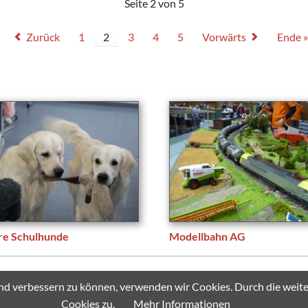
Seite 2 von 5
Zurück
1
2
3
4
5
Vorwärts
Ende »
re Schulhunde
Modellbahn AG
 - All rights reserved.
fend verbessern zu können, verwenden wir Cookies. Durch die we
Cookies zu.
Mehr Informationen