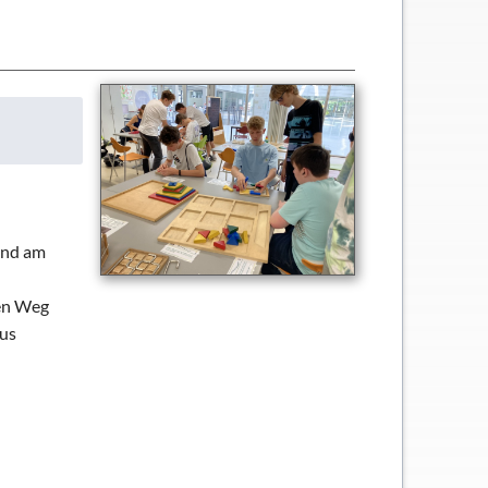
zend am
den Weg
pus