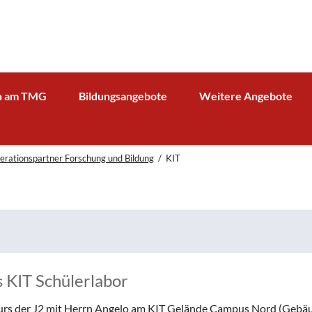
n am TMG
Bildungsangebote
Weitere Angebote
g und Verwaltung
Schulprofil
Bibliothek
Fächer
Kooperationspartner Wirts
erationspartner Forschung und Bildung
KIT
BOA GmbH
MV
Arbeitsgemeinschaften
Sparkasse
Übersicht über AG - Angebot
aktuelle Beiträge zu den AGs
Kooperationspartner Forsc
hrerin
Modellbahn - AG
Comenius
rbeit
Tüftel - AG
KIT
n
Haus der Astronomie
Schüleraustausch, Klassenfahrten, Exkursionen
s KIT Schülerlabor
Präventionsprogramme
Begabtenförderung und Wettbewerbe
agement
skurs der J2 mit Herrn Angelo am KIT Gelände Campus Nord (Gebä