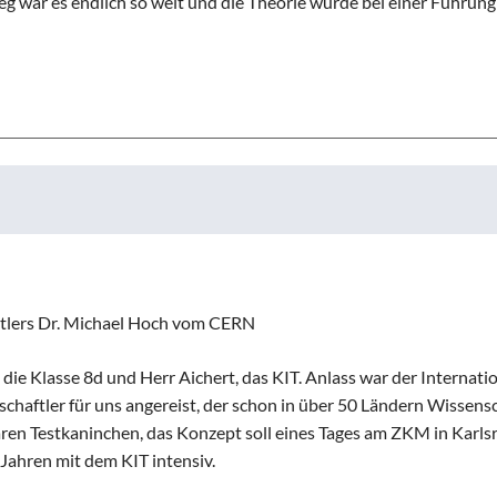
eg war es endlich so weit und die Theorie wurde bei einer Führung
stlers Dr. Michael Hoch vom CERN
ie Klasse 8d und Herr Aichert, das KIT. Anlass war der Internati
haftler für uns angereist, der schon in über 50 Ländern Wissens
aren Testkaninchen, das Konzept soll eines Tages am ZKM in Karls
Jahren mit dem KIT intensiv.