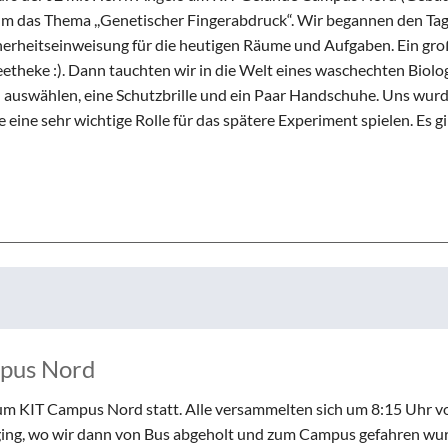
Schulhunde
Chor und Big Band
 um das Thema ,,Genetischer Fingerabdruck“. Wir begannen den Ta
Schutzkonzept
cherheitseinweisung für die heutigen Räume und Aufgaben. Ein gro
Sonderprojekte
etheke :). Dann tauchten wir in die Welt eines waschechten Biolo
l auswählen, eine Schutzbrille und ein Paar Handschuhe. Uns wur
Sternwarte
 eine sehr wichtige Rolle für das spätere Experiment spielen. Es gi
TMG - Shop
mpus Nord
m KIT Campus Nord statt. Alle versammelten sich um 8:15 Uhr vo
 ging, wo wir dann von Bus abgeholt und zum Campus gefahren wu