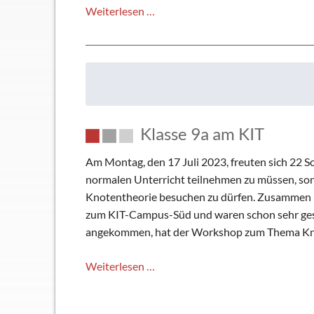
Art
Weiterlesen …
meets
Science
Klasse 9a am KIT
Am Montag, den 17 Juli 2023, freuten sich 22 Sc
normalen Unterricht teilnehmen zu müssen, so
Knotentheorie besuchen zu dürfen. Zusammen m
zum KIT-Campus-Süd und waren schon sehr gesp
angekommen, hat der Workshop zum Thema Kno
Klasse
Weiterlesen …
9a
am