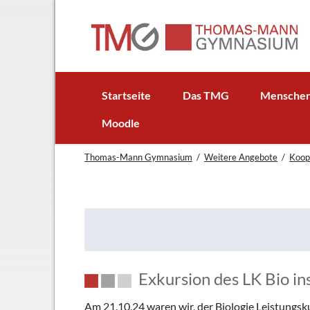
EN
Startseite
Das TMG
Mensche
In Kürze
Schulleitun
Moodle
Schuljubiläum: 50 Jahre TMG
Lehrer
Thomas-Mann Gymnasium
Weitere Angebote
Koop
TMG - Flyer
Schüler - S
Anfahrt
Elternbeirat
Leitbild
Beratungsle
Haus- und Läuteordnung
Schulsoziala
Wetter am TMG
Förderverei
Hausaufgabenbetreuung
Ehemalige
Exkursion des LK Bio in
Mensa
Gebäudeman
Am 21.10.24 waren wir, der Biologie Leistung