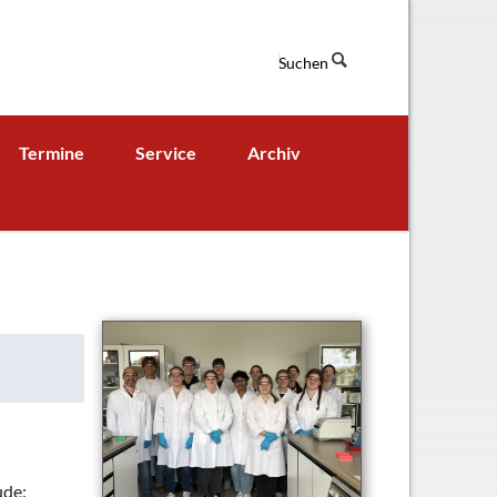
Suchen
Navigation
Termine
Service
Archiv
überspringen
Termine aktuell
Digitales Klassenbuch
chaft
A - B - Woche
Downloads / Links / Formulare
Ferienordnung
Sitemap
hung und Bildung
ude: