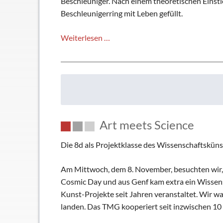
Beschleuniger. Nach einem theoretischen Einsti
Beschleunigerring mit Leben gefüllt.
Physik
Weiterlesen …
Leistungskurs
besucht
Teilchenbeschleuniger
Art meets Science
Die 8d als Projektklasse des Wissenschaftskün
Am Mittwoch, dem 8. November, besuchten wir, d
Cosmic Day und aus Genf kam extra ein Wissensc
Kunst-Projekte seit Jahren veranstaltet. Wir w
landen. Das TMG kooperiert seit inzwischen 10 