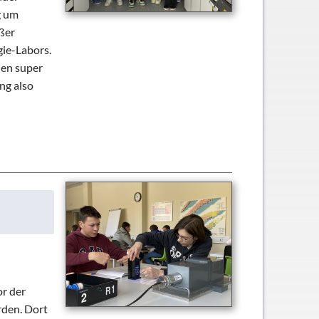
g um
ßer
gie-Labors.
den super
ng also
r der
rden. Dort