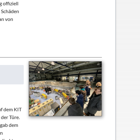
offiziell
n Schäden
man von
uf dem KIT
 der Türe.
, gab dem
en