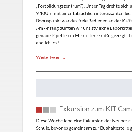
Schließfächer
„Fortbildungszentrum“). Unser Tag drehte sich
Geschichte
9:10Uhr mit einer tatsächlich interessanten Si
Bonuspunkt war das freie Bedienen an der Kaffe
Thomas Mann
Am Anfang durften wir uns stylische Laborkitte
genaue Pipetten in Mikroliter-Größe gezeigt, die
endlich los!
Exkursion
Weiterlesen …
des
LK
Bio
ins
KIT
Schülerlabor
Exkursion zum KIT Ca
Diese Woche fand eine Exkursion der Neuner zu
Schule, bevor es gemeinsam zur Bushaltestelle