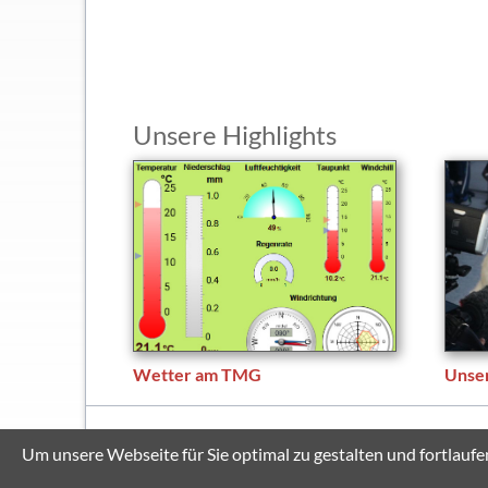
KIT
Unsere Highlights
Wetter am TMG
Unse
© Copyright 2026 Thomas-Mann-Gymnasium Stutensee
Um unsere Webseite für Sie optimal zu gestalten und fortlau