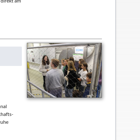
 direkt am
onal
chafts-
ruhe