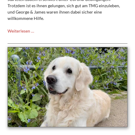
Trotzdem ist es ihnen gelungen, sich gut am TMG einzuleben,
und George & James waren ihnen dabei sicher eine
willkommene Hilfe.
Die
Weiterlesen …
Klasse
5c
und
„ihre“
Schulhunde