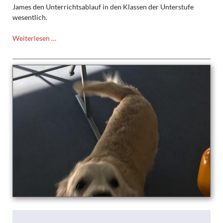
James den Unterrichtsablauf in den Klassen der Unterstufe
wesentlich.
Schulhunde
Weiterlesen …
George
&
James
im
SJ
2021/22