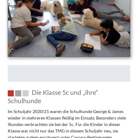
nur
die
Schulhunde!
Die Klasse 5c und „ihre“
Schulhunde
Im Schuljahr 2020/21 waren die Schulhunde George & James
wieder in mehreren Klassen fleißig im Einsatz. Besonders viele
Stunden verbrachten sie bei der 5c. Für die Kinder in dieser
Klasse war nicht nur das TMG in diesem Schuljahr neu, sie
starteten zudem erschwert unter Corona-Bedingungen.