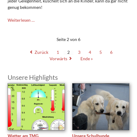
jeder Gelegenheit, kuschelt sich an die Kinder, kann da gar nicht
genug bekommen!
James,
Weiterlesen …
Wuchtbrumme
und
Profischmuser,
Seite 2 von 6
heute
7
Zurück
1
2
3
4
5
6
Jahre
Vorwärts
Ende »
alt!
Unsere Highlights
Wetter am TMG
Unsere Schulhunde