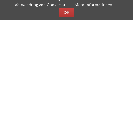
&
Verwendung von Cookies zu.
Mehr Informationen
James
OK
Chor der Gesangsklassen 6
gewinnt beim Wettbewerb „Sing mit!“
Am Donnerstag, dem 19. April nahm das Thomas-Mann-
Gymnasium zum fünften Mal am Chorwettbewerb „Sing mit“ der
Jugendstiftung der Sparkasse Karlsruhe teil.