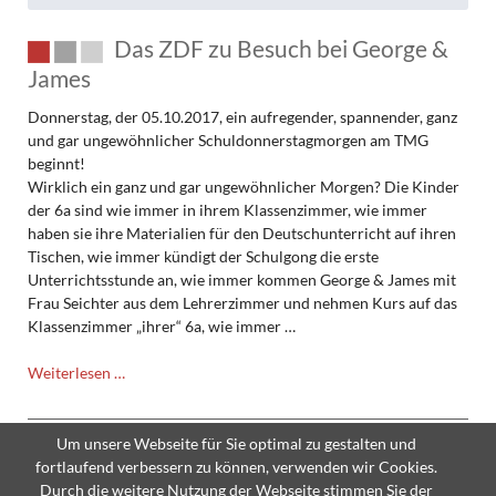
Das ZDF zu Besuch bei George &
James
Donnerstag, der 05.10.2017, ein aufregender, spannender, ganz
und gar ungewöhnlicher Schuldonnerstagmorgen am TMG
beginnt!
Wirklich ein ganz und gar ungewöhnlicher Morgen? Die Kinder
der 6a sind wie immer in ihrem Klassenzimmer, wie immer
haben sie ihre Materialien für den Deutschunterricht auf ihren
Tischen, wie immer kündigt der Schulgong die erste
Unterrichtsstunde an, wie immer kommen George & James mit
Frau Seichter aus dem Lehrerzimmer und nehmen Kurs auf das
Klassenzimmer „ihrer“ 6a, wie immer …
Das
Weiterlesen …
ZDF
zu
Besuch
Um unsere Webseite für Sie optimal zu gestalten und
bei
fortlaufend verbessern zu können, verwenden wir Cookies.
George
Durch die weitere Nutzung der Webseite stimmen Sie der