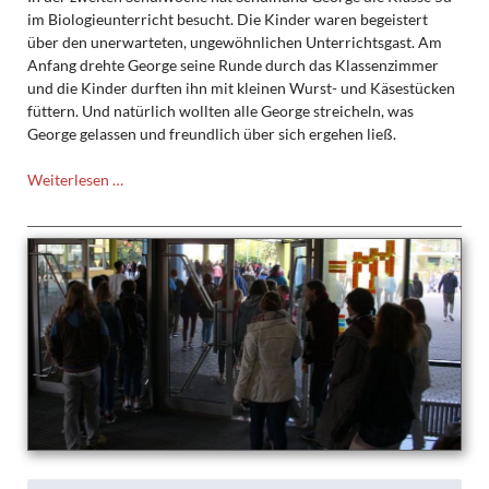
im Biologieunterricht besucht. Die Kinder waren begeistert
über den unerwarteten, ungewöhnlichen Unterrichtsgast. Am
Anfang drehte George seine Runde durch das Klassenzimmer
und die Kinder durften ihn mit kleinen Wurst- und Käsestücken
füttern. Und natürlich wollten alle George streicheln, was
George gelassen und freundlich über sich ergehen ließ.
Schulhund
Weiterlesen …
George
zu
Besuch:
Die
5d
wollte
es
genau
wissen!