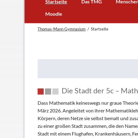
Startseite
Das TMG
Mensche
In Kürze
Schulleitun
Moodle
Schuljubiläum: 50 Jahre TMG
Lehrer
Thomas-Mann Gymnasium
Startseite
TMG - Flyer
Schüler - S
Anfahrt
Elternbeirat
Leitbild
Beratungsle
Haus- und Läuteordnung
Schulsoziala
Wetter am TMG
Förderverei
Hausaufgabenbetreuung
Ehemalige
Die Stadt der 5c – Mat
Mensa
Gebäudeman
Schließfächer
Dass Mathematik keineswegs nur graue Theorie i
Geschichte
März 2026. Angeleitet von ihrer Mathematiklehr
Körpern, deren Netze sie selbst bemalt und zus
Thomas Mann
zu einer großen Stadt zusammen, die den Namen 
Stadt mit einem Flughafen, Krankenhäusern, F