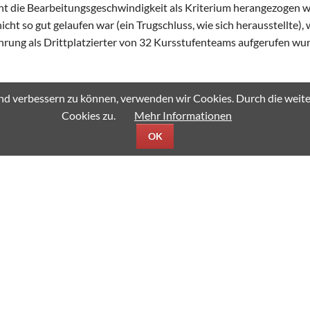
ht die Bearbeitungsgeschwindigkeit als Kriterium herangezogen 
cht so gut gelaufen war (ein Trugschluss, wie sich herausstellte), 
ehrung als Drittplatzierter von 32 Kursstufenteams aufgerufen wu
fend verbessern zu können, verwenden wir Cookies. Durch die we
Cookies zu.
Mehr Informationen
OK
 lebhaft zu, deutlich lebhafter als anderen „normalen“ Nachmitt
mittag eingeladen. In erster Linie sollten interessierte Viertkläs
n das Schulleben gewinnen. Zu diesem Zweck stellten sich die ver
ein beeindruckendes Spektakel und sparte nicht an Effekten mit L
elen Stationen, die man im Rahmen einer Führung oder auf eigene 