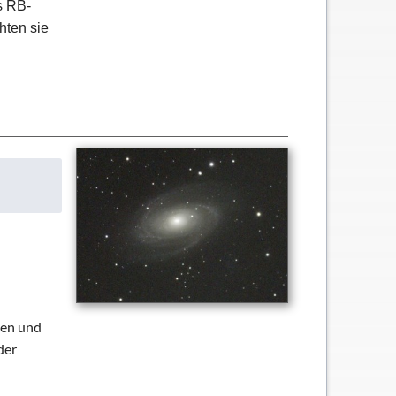
s RB-
hten sie
nen und
der