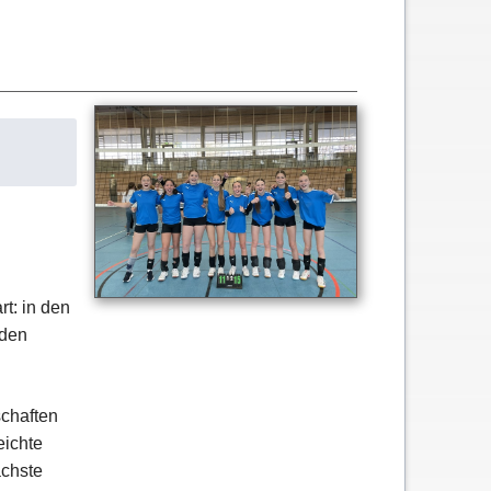
rt: in den
nden
schaften
eichte
ächste