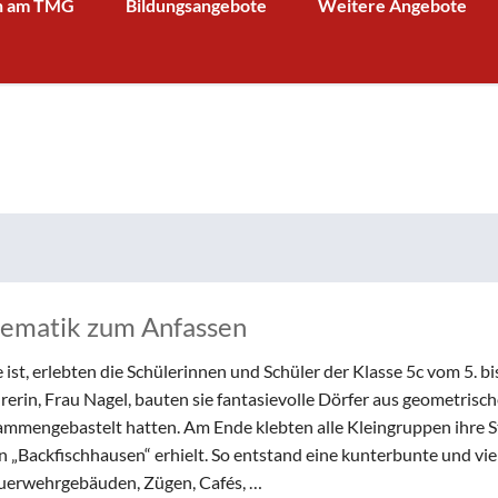
n am TMG
Bildungsangebote
Weitere Angebote
g und Verwaltung
Schulprofil
Bibliothek
Fächer
Kooperationspartner Wirts
BOA GmbH
MV
Arbeitsgemeinschaften
Sparkasse
Übersicht über AG - Angebot
aktuelle Beiträge zu den AGs
Kooperationspartner Forsc
hrerin
Modellbahn - AG
Comenius
rbeit
Tüftel - AG
KIT
n
Haus der Astronomie
Schüleraustausch, Klassenfahrten, Exkursionen
Präventionsprogramme
hematik zum Anfassen
Begabtenförderung und Wettbewerbe
agement
Schulhunde
Chor und Big Band
st, erlebten die Schülerinnen und Schüler der Klasse 5c vom 5. bi
Schutzkonzept
erin, Frau Nagel, bauten sie fantasievolle Dörfer aus geometrisc
ammengebastelt hatten. Am Ende klebten alle Kleingruppen ihre S
Sonderprojekte
„Backfischhausen“ erhielt. So entstand eine kunterbunte und viel
Sternwarte
euerwehrgebäuden, Zügen, Cafés, …
TMG - Shop