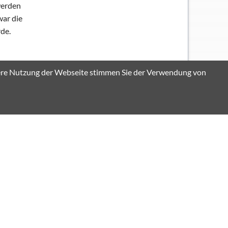
werden
war die
rde.
itere Nutzung der Webseite stimmen Sie der Verwendung von
agen. Das
sler und
schiedenen
icht,
Faust