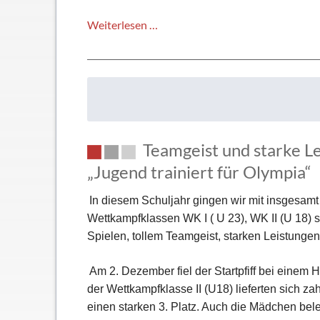
Die
Weiterlesen …
Stadt
der
5c
–
Mathematik
zum
Teamgeist und starke Le
Anfassen
„Jugend trainiert für Olympia“
In diesem Schuljahr gingen wir mit insgesamt
Wettkampfklassen WK I ( U 23), WK II (U 18) 
Spielen, tollem Teamgeist, starken Leistung
Am 2. Dezember fiel der Startpfiff bei eine
der Wettkampfklasse II (U18) lieferten sich z
einen starken 3. Platz. Auch die Mädchen beleg