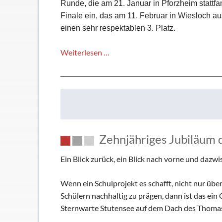
Runde, die am 21. Januar in Pforzheim stattfa
Finale ein, das am 11. Februar in Wiesloch a
einen sehr respektablen 3. Platz.
Teamgeist
Weiterlesen …
und
starke
Leistungen:
Erfolgreiche
Volleyballsaison
bei
Zehnjähriges Jubiläum 
„Jugend
trainiert
Ein Blick zurück, ein Blick nach vorne und dazwi
für
Olympia“
Wenn ein Schulprojekt es schafft, nicht nur üb
Schülern nachhaltig zu prägen, dann ist das ei
Sternwarte Stutensee auf dem Dach des Tho