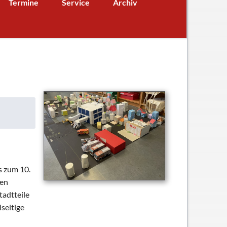
Termine
Service
Archiv
überspringen
Termine aktuell
Digitales Klassenbuch
chaft
A - B - Woche
Downloads / Links / Formulare
Ferienordnung
Sitemap
hung und Bildung
s zum 10.
hen
tadtteile
seitige