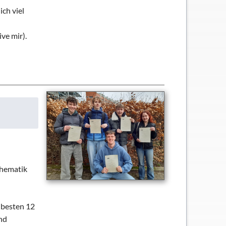
ch viel
ve mir).
thematik
 besten 12
nd