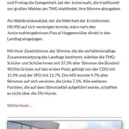
und Freitag die Gelegenheit, bei der Juniorwahl, die traditionell
vor großen Wahlen am TMG stattfindet, ihre Stimme abzugeben.
Als Wahlkreiskandidat, der die Mehrheit der Erststimmen
(40.9%) auf sich vereinigen konnte, wäre nach den
Juniorwahlergebnissen Pascal Haggenmüller direkt in den
Landtag eingezogen.
Mit ihrer Zweitstimme, der Stimme, die die verhältnismäßige
Zusammensetzung des Landtags bestimmt, wählten die TMG-
Schüler und Schülerinnen mit 37,3% aller Stimmen die Bündnis’
90/Die Grünen auf den ersten Platz, gefolgt von der CDU mit
15,9% und der SPD mit 11,7%. Die AfD konnte 9,7% aller
Stimmen auf sich vereinen, die Linke 7,1%. Alle weiteren
Parteien, die auf dem Stimmzettel aufgeführt waren, schafften
es nicht über die 5%-Hürde.
Juniorwahlen
Weiterlesen …
zur
Landtagswahl
2026