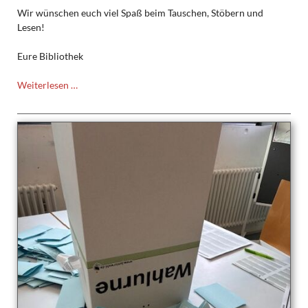
Wir wünschen euch viel Spaß beim Tauschen, Stöbern und
Lesen!
Eure Bibliothek
Wir
Weiterlesen …
präsentieren
unseren
Bücherschrank
am
TMG!