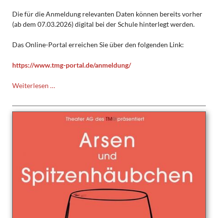
Die für die Anmeldung relevanten Daten können bereits vorher
(ab dem 07.03.2026) digital bei der Schule hinterlegt werden.
Das Online-Portal erreichen Sie über den folgenden Link:
https://www.tmg-portal.de/anmeldung/
Anmeldung
Weiterlesen …
der
neuen
Fünftklässler
SJ
2026/27