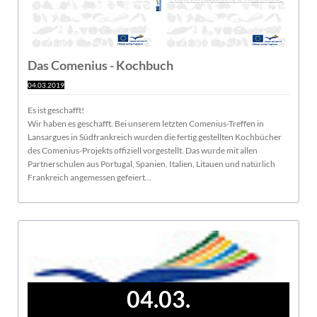
Das Comenius - Kochbuch
04.03.2019
Es ist geschafft!
Wir haben es geschafft. Bei unserem letzten Comenius-Treffen in
Lansargues in Südfrankreich wurden die fertig gestellten Kochbücher
des Comenius-Projekts offiziell vorgestellt. Das wurde mit allen
Partnerschulen aus Portugal, Spanien, Italien, Litauen und natürlich
Frankreich angemessen gefeiert...
04.03.