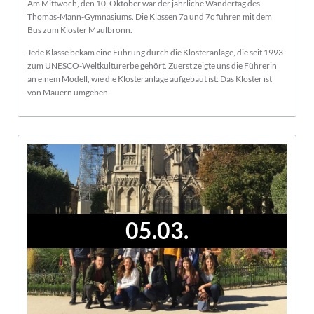
Am Mittwoch, den 10. Oktober war der jährliche Wandertag des
Thomas-Mann-Gymnasiums. Die Klassen 7a und 7c fuhren mit dem
Bus zum Kloster Maulbronn.
Jede Klasse bekam eine Führung durch die Klosteranlage, die seit 1993
zum UNESCO-Weltkulturerbe gehört. Zuerst zeigte uns die Führerin
an einem Modell, wie die Klosteranlage aufgebaut ist: Das Kloster ist
von Mauern umgeben.
05.03.