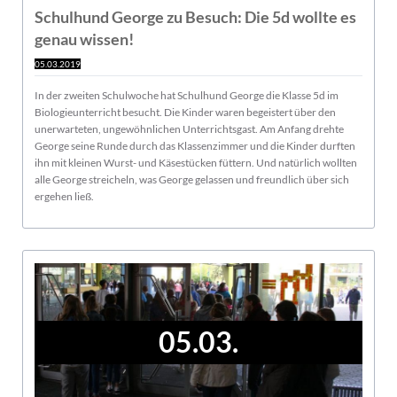
Schulhund George zu Besuch: Die 5d wollte es
genau wissen!
05.03.2019
In der zweiten Schulwoche hat Schulhund George die Klasse 5d im
Biologieunterricht besucht. Die Kinder waren begeistert über den
unerwarteten, ungewöhnlichen Unterrichtsgast. Am Anfang drehte
George seine Runde durch das Klassenzimmer und die Kinder durften
ihn mit kleinen Wurst- und Käsestücken füttern. Und natürlich wollten
alle George streicheln, was George gelassen und freundlich über sich
ergehen ließ.
05.03.