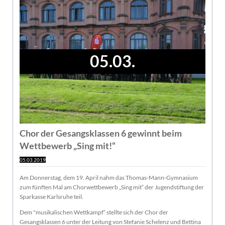
05.03.
Chor der Gesangsklassen 6 gewinnt beim
Wettbewerb „Sing mit!“
05.03.2019
Am Donnerstag, dem 19. April nahm das Thomas-Mann-Gymnasium
zum fünften Mal am Chorwettbewerb „Sing mit“ der Jugendstiftung der
Sparkasse Karlsruhe teil.
Dem "musikalischen Wettkampf“ stellte sich der Chor der
Gesangsklassen 6 unter der Leitung von Stefanie Schelenz und Bettina