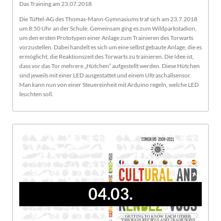
Das Training am 23.07.2018
Die Tüftel-AG des Thomas-Mann-Gymnasiums traf sich am 23.7.2018
um 8:50 Uhr an der Schule. Gemeinsam ging es zum Wildparkstadion,
um den ersten Prototypen einer Anlage zum Trainieren des Torwarts
vorzustellen. Dabei handelt es sich um eine selbst gebaute Anlage, die es
ermöglicht, die Reaktionszeit des Torwarts zu trainieren. Die Idee ist,
dass vor das Tor mehrere „Hütchen“ aufgestellt werden. Diese Hütchen
sind jeweils mit einer LED ausgestattet und einem Ultraschallsensor.
Man kann nun von einer Steuereinheit mit Arduino regeln, welche LED
leuchten soll.
04.03.