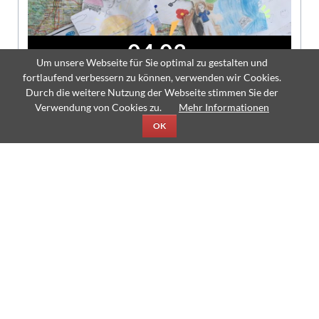
04.03.
Um unsere Webseite für Sie optimal zu gestalten und
fortlaufend verbessern zu können, verwenden wir Cookies.
Durch die weitere Nutzung der Webseite stimmen Sie der
Verwendung von Cookies zu.
Mehr Informationen
OK
Luftballonpost der 5er kommt zurück
04.03.2019
Für die neuen 5er hat der Schulalltag begonnen, die ersten beiden
„reguläre“ Schulwochen liegen hinter ihnen. Während die Kinder ihre
Wege durch das TMG gefunden haben, sind die Luftballone, die sie in
der ersten Woche haben steigen lassen, in die weite Welt geflogen.