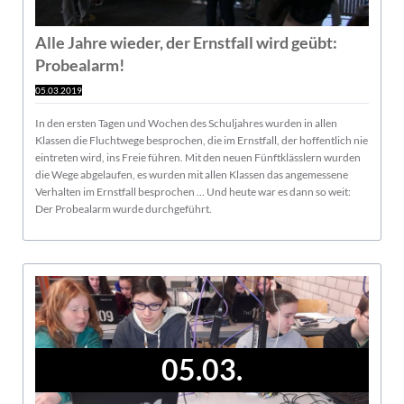
Alle Jahre wieder, der Ernstfall wird geübt:
Probealarm!
05.03.2019
In den ersten Tagen und Wochen des Schuljahres wurden in allen
Klassen die Fluchtwege besprochen, die im Ernstfall, der hoffentlich nie
eintreten wird, ins Freie führen. Mit den neuen Fünftklässlern wurden
die Wege abgelaufen, es wurden mit allen Klassen das angemessene
Verhalten im Ernstfall besprochen … Und heute war es dann so weit:
Der Probealarm wurde durchgeführt.
05.03.