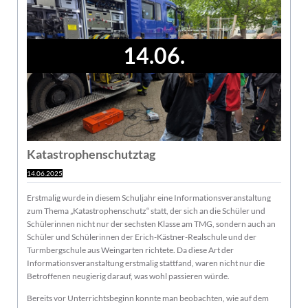
14.06.
Katastrophenschutztag
14.06.2025
Erstmalig wurde in diesem Schuljahr eine Informationsveranstaltung
zum Thema „Katastrophenschutz“ statt, der sich an die Schüler und
Schülerinnen nicht nur der sechsten Klasse am TMG, sondern auch an
Schüler und Schülerinnen der Erich-Kästner-Realschule und der
Turmbergschule aus Weingarten richtete. Da diese Art der
Informationsveranstaltung erstmalig stattfand, waren nicht nur die
Betroffenen neugierig darauf, was wohl passieren würde.
Bereits vor Unterrichtsbeginn konnte man beobachten, wie auf dem