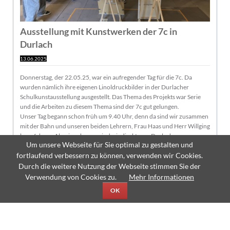
Ausstellung mit Kunstwerken der 7c in
Durlach
13.06.2025
Donnerstag, der 22.05.25, war ein aufregender Tag für die 7c. Da
wurden nämlich ihre eigenen Linoldruckbilder in der Durlacher
Schulkunstausstellung ausgestellt. Das Thema des Projekts war Serie
und die Arbeiten zu diesem Thema sind der 7c gut gelungen.
Unser Tag begann schon früh um 9.40 Uhr, denn da sind wir zusammen
mit der Bahn und unseren beiden Lehrern, Frau Haas und Herr Willging
losgefahren. Als wir ankamen sind wir direkt zum Durlacher
Um unsere Webseite für Sie optimal zu gestalten und
Rathauskeller gelaufen, denn dort war die Ausstellung. Auch andere
fortlaufend verbessern zu können, verwenden wir Cookies.
Schulen präsentierten hier ihre Kunstwerke. Um mehr über die
Ausstellung zu erfahren hat Frau Haas für uns ein Quiz vorbereitet.
Durch die weitere Nutzung der Webseite stimmen Sie der
Verwendung von Cookies zu.
Mehr Informationen
OK