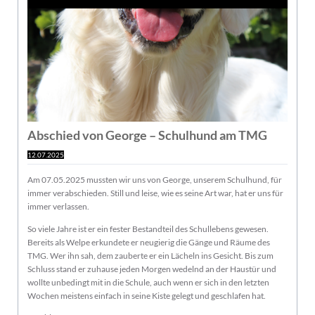
Abschied von George – Schulhund am TMG
12.07.2025
Am 07.05.2025 mussten wir uns von George, unserem Schulhund, für
immer verabschieden. Still und leise, wie es seine Art war, hat er uns für
immer verlassen.
So viele Jahre ist er ein fester Bestandteil des Schullebens gewesen.
Bereits als Welpe erkundete er neugierig die Gänge und Räume des
TMG. Wer ihn sah, dem zauberte er ein Lächeln ins Gesicht. Bis zum
Schluss stand er zuhause jeden Morgen wedelnd an der Haustür und
wollte unbedingt mit in die Schule, auch wenn er sich in den letzten
Wochen meistens einfach in seine Kiste gelegt und geschlafen hat.