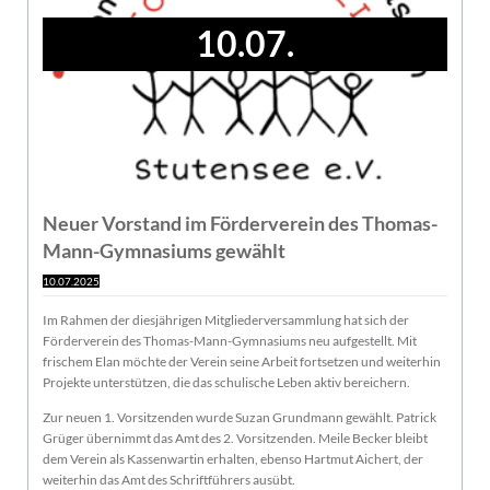
10.07.
Neuer Vorstand im Förderverein des Thomas-
Mann-Gymnasiums gewählt
10.07.2025
Im Rahmen der diesjährigen Mitgliederversammlung hat sich der
Förderverein des Thomas-Mann-Gymnasiums neu aufgestellt. Mit
frischem Elan möchte der Verein seine Arbeit fortsetzen und weiterhin
Projekte unterstützen, die das schulische Leben aktiv bereichern.
Zur neuen 1. Vorsitzenden wurde Suzan Grundmann gewählt. Patrick
Grüger übernimmt das Amt des 2. Vorsitzenden. Meile Becker bleibt
dem Verein als Kassenwartin erhalten, ebenso Hartmut Aichert, der
weiterhin das Amt des Schriftführers ausübt.