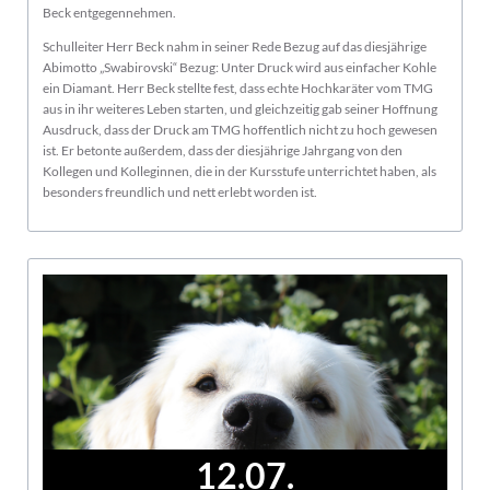
Beck entgegennehmen.
Schulleiter Herr Beck nahm in seiner Rede Bezug auf das diesjährige
Abimotto „Swabirovski“ Bezug: Unter Druck wird aus einfacher Kohle
ein Diamant. Herr Beck stellte fest, dass echte Hochkaräter vom TMG
aus in ihr weiteres Leben starten, und gleichzeitig gab seiner Hoffnung
Ausdruck, dass der Druck am TMG hoffentlich nicht zu hoch gewesen
ist. Er betonte außerdem, dass der diesjährige Jahrgang von den
Kollegen und Kolleginnen, die in der Kursstufe unterrichtet haben, als
besonders freundlich und nett erlebt worden ist.
12.07.