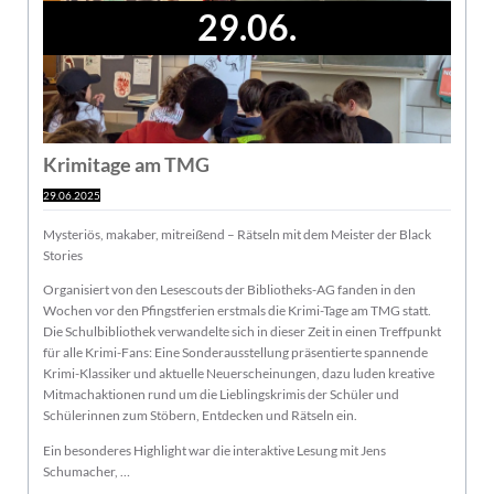
29.06.
Krimitage am TMG
29.06.2025
Mysteriös, makaber, mitreißend – Rätseln mit dem Meister der Black
Stories
Organisiert von den Lesescouts der Bibliotheks-AG fanden in den
Wochen vor den Pfingstferien erstmals die Krimi-Tage am TMG statt.
Die Schulbibliothek verwandelte sich in dieser Zeit in einen Treffpunkt
für alle Krimi-Fans: Eine Sonderausstellung präsentierte spannende
Krimi-Klassiker und aktuelle Neuerscheinungen, dazu luden kreative
Mitmachaktionen rund um die Lieblingskrimis der Schüler und
Schülerinnen zum Stöbern, Entdecken und Rätseln ein.
Ein besonderes Highlight war die interaktive Lesung mit Jens
Schumacher, …