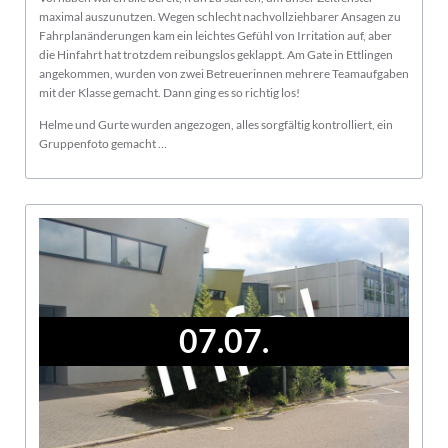
maximal auszunutzen. Wegen schlecht nachvollziehbarer Ansagen zu
Fahrplanänderungen kam ein leichtes Gefühl von Irritation auf, aber
die Hinfahrt hat trotzdem reibungslos geklappt. Am Gate in Ettlingen
angekommen, wurden von zwei Betreuerinnen mehrere Teamaufgaben
mit der Klasse gemacht. Dann ging es so richtig los!
Helme und Gurte wurden angezogen, alles sorgfältig kontrolliert, ein
Gruppenfoto gemacht …
07.07.