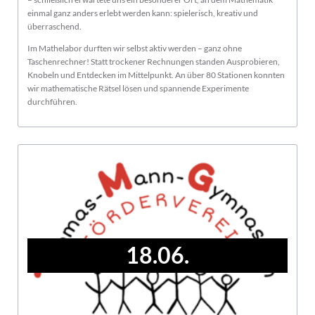
einmal ganz anders erlebt werden kann: spielerisch, kreativ und
überraschend.
Im Mathelabor durften wir selbst aktiv werden – ganz ohne
Taschenrechner! Statt trockener Rechnungen standen Ausprobieren,
Knobeln und Entdecken im Mittelpunkt. An über 80 Stationen konnten
wir mathematische Rätsel lösen und spannende Experimente
durchführen.
18.06.