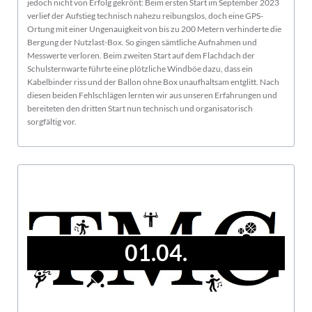
jedoch nicht von Erfolg gekrönt: Beim ersten Start im September 2023
verlief der Aufstieg technisch nahezu reibungslos, doch eine GPS-
Ortung mit einer Ungenauigkeit von bis zu 200 Metern verhinderte die
Bergung der Nutzlast-Box. So gingen sämtliche Aufnahmen und
Messwerte verloren. Beim zweiten Start auf dem Flachdach der
Schulsternwarte führte eine plötzliche Windböe dazu, dass ein
Kabelbinder riss und der Ballon ohne Box unaufhaltsam entglitt. Nach
diesen beiden Fehlschlägen lernten wir aus unseren Erfahrungen und
bereiteten den dritten Start nun technisch und organisatorisch
sorgfältig vor.
01.04.