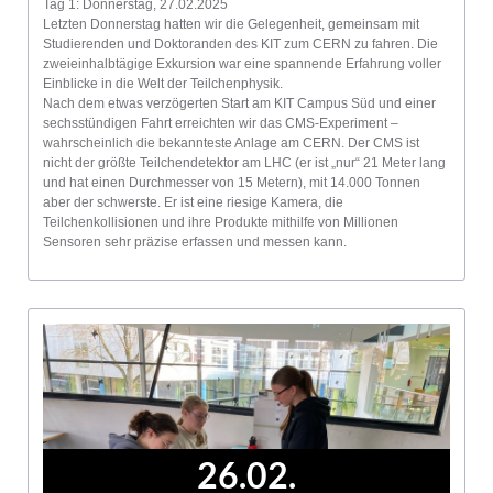
Tag 1: Donnerstag, 27.02.2025
Letzten Donnerstag hatten wir die Gelegenheit, gemeinsam mit
Studierenden und Doktoranden des KIT zum CERN zu fahren. Die
zweieinhalbtägige Exkursion war eine spannende Erfahrung voller
Einblicke in die Welt der Teilchenphysik.
Nach dem etwas verzögerten Start am KIT Campus Süd und einer
sechsstündigen Fahrt erreichten wir das CMS-Experiment –
wahrscheinlich die bekannteste Anlage am CERN. Der CMS ist
nicht der größte Teilchendetektor am LHC (er ist „nur“ 21 Meter lang
und hat einen Durchmesser von 15 Metern), mit 14.000 Tonnen
aber der schwerste. Er ist eine riesige Kamera, die
Teilchenkollisionen und ihre Produkte mithilfe von Millionen
Sensoren sehr präzise erfassen und messen kann.
26.02.