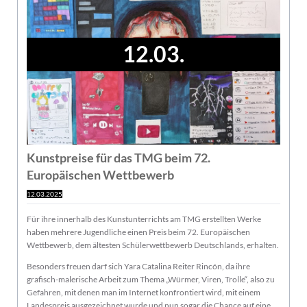
12.03.
Kunstpreise für das TMG beim 72.
Europäischen Wettbewerb
12.03.2025
Für ihre innerhalb des Kunstunterrichts am TMG erstellten Werke
haben mehrere Jugendliche einen Preis beim 72. Europäischen
Wettbewerb, dem ältesten Schülerwettbewerb Deutschlands, erhalten.
Besonders freuen darf sich Yara Catalina Reiter Rincón, da ihre
grafisch-malerische Arbeit zum Thema „Würmer, Viren, Trolle“, also zu
Gefahren, mit denen man im Internet konfrontiert wird, mit einem
Landespreis ausgezeichnet wurde und nun sogar die Chance auf eine