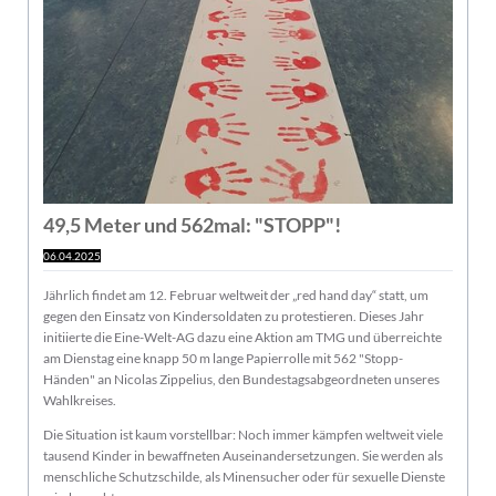
49,5 Meter und 562mal: "STOPP"!
06.04.2025
Jährlich findet am 12. Februar weltweit der „red hand day“ statt, um
gegen den Einsatz von Kindersoldaten zu protestieren. Dieses Jahr
initiierte die Eine-Welt-AG dazu eine Aktion am TMG und überreichte
am Dienstag eine knapp 50 m lange Papierrolle mit 562 "Stopp-
Händen" an Nicolas Zippelius, den Bundestagsabgeordneten unseres
Wahlkreises.
Die Situation ist kaum vorstellbar: Noch immer kämpfen weltweit viele
tausend Kinder in bewaffneten Auseinandersetzungen. Sie werden als
menschliche Schutzschilde, als Minensucher oder für sexuelle Dienste