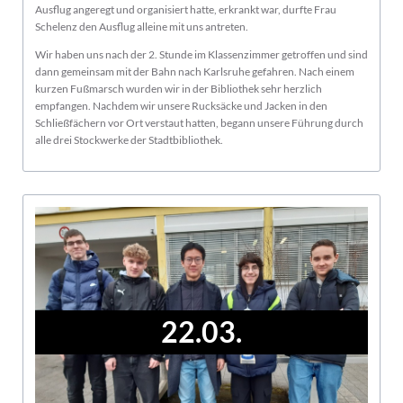
Ausflug angeregt und organisiert hatte, erkrankt war, durfte Frau
Schelenz den Ausflug alleine mit uns antreten.
Wir haben uns nach der 2. Stunde im Klassenzimmer getroffen und sind
dann gemeinsam mit der Bahn nach Karlsruhe gefahren. Nach einem
kurzen Fußmarsch wurden wir in der Bibliothek sehr herzlich
empfangen. Nachdem wir unsere Rucksäcke und Jacken in den
Schließfächern vor Ort verstaut hatten, begann unsere Führung durch
alle drei Stockwerke der Stadtbibliothek.
22.03.