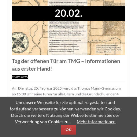
20.02.
Tag der offenen Tür am TMG – Informationen
aus erster Hand!
20.02.2025
Am Dienstag, 25. Februar 2025, wird das Thomas Mann-Gymnasium
ab 15:00 Uhr seine Türen für alle Eltern und die Grundschüler der 4.
Klasse öffnen.
Um unsere Webseite für Sie optimal zu gestalten und
Wir freuen uns darauf, Ihnen Einblicke in die pädagogische Arbeit
fortlaufend verbessern zu können, verwenden wir Cookies.
unserer Schule zu geben und den kommenden Fünftklässlern zu
Durch die weitere Nutzung der Webseite stimmen Sie der
zeigen, was das TMG alles bietet:
Verwendung von Cookies zu.
Mehr Informationen
Die Zusatzangebote mit Chorunterricht und Kunst, die Schulhunde,
aber auch alle Fächer unseres Gymnasiums werden sich an diesem Tag
OK
mit einem bunten Programm präsentieren.