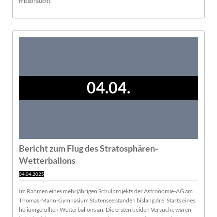
missbraucht.
04.04.
Bericht zum Flug des Stratosphären-
Wetterballons
04.04.2025
Im Rahmen eines mehrjährigen Schulprojekts der Astronomie-AG am
Thomas-Mann-Gymnasium Stutensee standen bislang drei Starts eines
heliumgefüllten Wetterballons an. Die ersten beiden Versuche waren