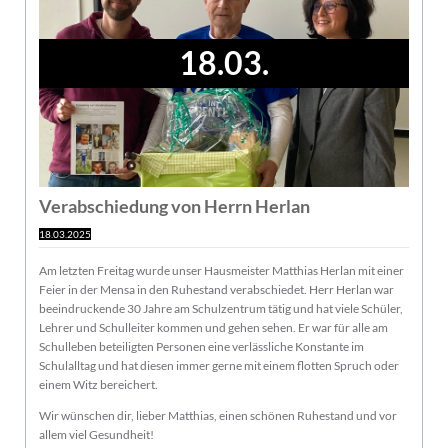
18.03.
Verabschiedung von Herrn Herlan
18.03.2025
Am letzten Freitag wurde unser Hausmeister Matthias Herlan mit einer
Feier in der Mensa in den Ruhestand verabschiedet. Herr Herlan war
beeindruckende 30 Jahre am Schulzentrum tätig und hat viele Schüler,
Lehrer und Schulleiter kommen und gehen sehen. Er war für alle am
Schulleben beteiligten Personen eine verlässliche Konstante im
Schulalltag und hat diesen immer gerne mit einem flotten Spruch oder
einem Witz bereichert.
Wir wünschen dir, lieber Matthias, einen schönen Ruhestand und vor
allem viel Gesundheit!