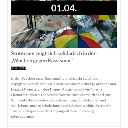
01.04.
Stutensee zeigt sich solidarisch in den
„Wochen gegen Rassismus“
01.04.2025
In den „Wochen gegen Rassismus“, die jedes Jahr stattfinden,
engagieren sich die Schulen in Stutensee durch vielfältige Aktionen und
kreative Projekte, um den Themen Rassismus und Vielfalt eine
Plattform zu bieten. Die Schulsozialarbeit der Stadt spielt dabei eine
Schlüsselrolle und unterstützt mit Lesungen, Kunstaktionen und
Workshops, um den Schülerinnen und Schülern wichtige Werte wie
Toleranz, Respekt und den Umgang mit Diskriminierung
näherzubringen.