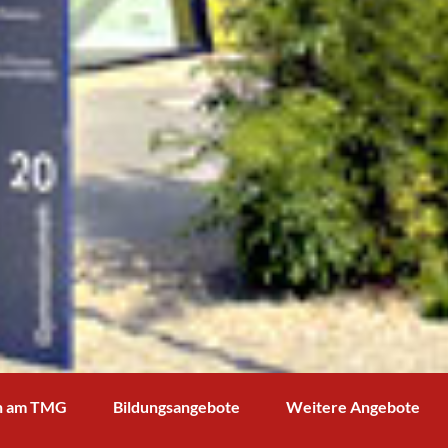
n am TMG
Bildungsangebote
Weitere Angebote
g und Verwaltung
Schulprofil
Bibliothek