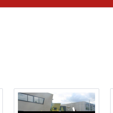
Fächer
Kooperationspartner Wirts
BOA GmbH
MV
Arbeitsgemeinschaften
Sparkasse
Übersicht über AG - Angebot
aktuelle Beiträge zu den AGs
Kooperationspartner Forsc
hrerin
Modellbahn - AG
Comenius
rbeit
Tüftel - AG
KIT
n
Haus der Astronomie
Schüleraustausch, Klassenfahrten, Exkursionen
Präventionsprogramme
Begabtenförderung und Wettbewerbe
agement
Schulhunde
Chor und Big Band
Schutzkonzept
Sonderprojekte
Sternwarte
TMG - Shop