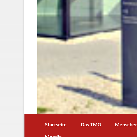
Startseite
Das TMG
Mensche
In Kürze
Schulleitun
Moodle