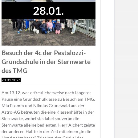
28.01.
Besuch der 4c der Pestalozzi-
Grundschule in der Sternwarte
des TMG
28.01.2025
Am 13.12. war erfreulicherweise nach längerer
Pause eine Grundschulklasse zu Besuch am TMG.
Mia Fromm und Nikolas Grunewald aus der
Astro-AG betreuten die eine Klassenhälfte in der
Sternwarte, wobei sie dabei souverän die
Sternwarte alleine bedienten. Herr Aichert zeigte
der anderen Hälfte in der Zeit mit einem „in die
Hand nehmbaren“ Teleskop den Gockel des