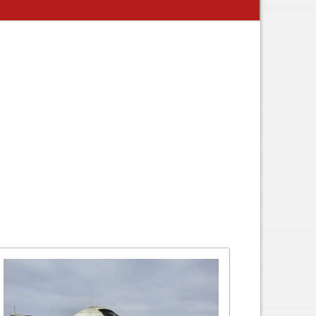
chaft
A - B - Woche
Downloads / Links / Formulare
Ferienordnung
Sitemap
hung und Bildung