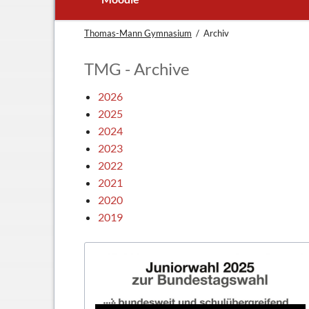
Schuljubiläum: 50 Jahre TMG
Lehrer
Thomas-Mann Gymnasium
Archiv
TMG - Flyer
Schüler - S
Anfahrt
Elternbeirat
TMG - Archive
Leitbild
Beratungsle
2026
Haus- und Läuteordnung
Schulsoziala
2025
Wetter am TMG
Förderverei
2024
2023
Hausaufgabenbetreuung
Ehemalige
2022
Mensa
Gebäudeman
2021
Schließfächer
2020
Geschichte
2019
Thomas Mann