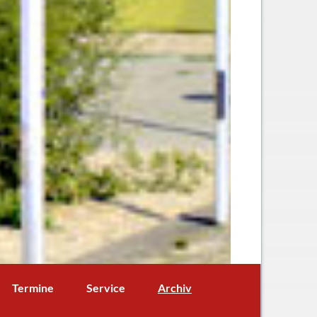
Navigation
Termine
Service
Archiv
überspringen
Termine aktuell
Digitales Klassenbuch