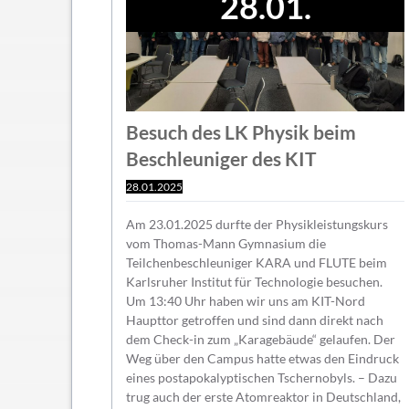
28.01.
Besuch des LK Physik beim
Beschleuniger des KIT
28.01.2025
Am 23.01.2025 durfte der Physikleistungskurs
vom Thomas-Mann Gymnasium die
Teilchenbeschleuniger KARA und FLUTE beim
Karlsruher Institut für Technologie besuchen.
Um 13:40 Uhr haben wir uns am KIT-Nord
Haupttor getroffen und sind dann direkt nach
dem Check-in zum „Karagebäude“ gelaufen. Der
Weg über den Campus hatte etwas den Eindruck
eines postapokalyptischen Tschernobyls. – Dazu
trug auch der erste Atomreaktor in Deutschland,