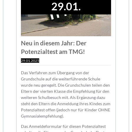
29.01.
Neu in diesem Jahr: Der
Potenzialtest am TMG!
29.01.2025
Das Verfahren zum Übergang von der
Grundschule auf die weiterführende Schule
wurde neu geregelt. Die Grundschulen teilen den
Eltern der vierten Klasse die Empfehlung für den
weiteren Schulbesuch mit. Als Ergänzung dazu
steht den Eltern die Anmeldung ihres Kindes zum
Potenzialtest offen (jedoch nur für Kinder OHNE
Gymnasialempfehlung).
Das Anmeldeformular für diesen Potenzialtest